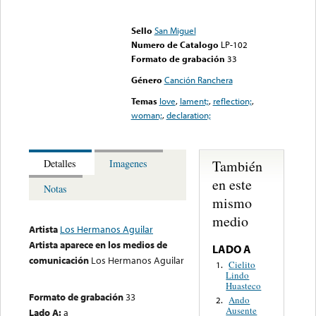
Error loading media: File
could not be played
Sello
San Miguel
Numero de Catalogo
LP-102
Formato de grabación
33
Género
Canción Ranchera
Temas
love
,
lament;
,
reflection;
,
woman;
,
declaration;
También
Detalles
Imagenes
en este
Notas
mismo
medio
Artista
Los Hermanos Aguilar
Artista aparece en los medios de
LADO A
comunicación
Los Hermanos Aguilar
Cielito
1.
Lindo
Huasteco
Formato de grabación
33
Ando
2.
Ausente
Lado A:
a