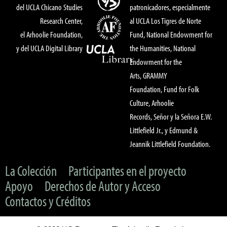
del UCLA Chicano Studies
patronicadores, especialmente
Research Center,
al UCLA Los Tigres de Norte
el Arhoolie Foundation,
Fund, National Endowment for
y del UCLA Digital Library
the Humanities, National
Endowment for the
Arts, GRAMMY
Foundation, Fund for Folk
Culture, Arhoolie
Records, Señor y la Señora E.W.
Littlefield Jr., y Edmund &
Jeannik Littlefield Foundation.
La Colección
Participantes en el proyecto
Apoyo
Derechos de Autor y Acceso
Contactos y Créditos