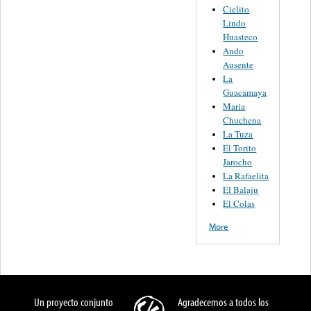
Cielito
Lindo
Huasteco
Ando
Ausente
La
Guacamaya
Maria
Chuchena
La Tuza
El Torito
Jarocho
La Rafaelita
El Balaju
El Colas
More
Un proyecto conjunto
Agradecemos a todos los