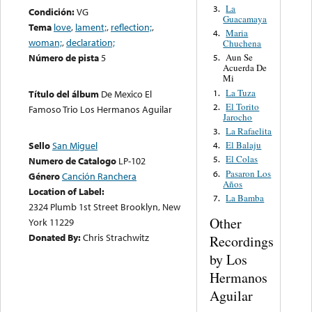
La
3.
Condición:
VG
Guacamaya
Tema
love
,
lament;
,
reflection;
,
Maria
4.
woman;
,
declaration;
Chuchena
Número de pista
5
Aun Se
5.
Acuerda De
Mi
La Tuza
1.
Título del álbum
De Mexico El
El Torito
2.
Famoso Trio Los Hermanos Aguilar
Jarocho
La Rafaelita
3.
El Balaju
Sello
San Miguel
4.
El Colas
5.
Numero de Catalogo
LP-102
Pasaron Los
6.
Género
Canción Ranchera
Años
Location of Label:
La Bamba
7.
2324 Plumb 1st Street Brooklyn, New
Other
York 11229
Donated By:
Chris Strachwitz
Recordings
by Los
Hermanos
Aguilar