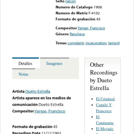
Sello
Falcon
Numero de Catalogo
1906
Numero de Matriz
F-4102
Formato de grabación
45
Compositor
Vargas, Francisco
Género
Ranchera
Temas
complaint
,
incarceration
,
lament
Other
Detalles
Imagenes
Recordings
Notas
by Dueto
Estrella
Artista
Dueto Estrella
Artista aparece en los medios de
El Criminal
comunicación
Dueto Estrella
Camilo Y
Francisco
Compositor
Vargas, Francisco
El
Caminante
Formato de grabación
45
El Mojado
Recording Date
11/11/1963