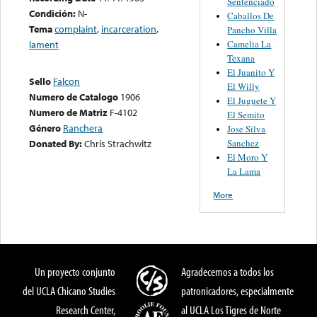
Sentenciado
Condición:
N-
Caballos De
Tema
complaint
,
incarceration
,
Pancho Villa
Camelia La
lament
Texana
El Juanito Y
Sello
Falcon
El Willy
Numero de Catalogo
1906
El Juguete Y
Numero de Matriz
F-4102
El Semito
Género
Ranchera
Jose Silva
Sanchez
Donated By:
Chris Strachwitz
El Moro Y
La Lama
More
Un proyecto conjunto
Agradecemos a todos los
del UCLA Chicano Studies
patronicadores, especialmente
Research Center,
al UCLA Los Tigres de Norte