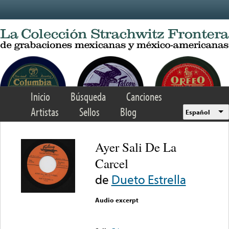
Skip to main content
Inicio
Búsqueda
Canciones
Artistas
Sellos
Blog
Español
Ayer Sali De La
Carcel
de
Dueto Estrella
Audio excerpt
Error loading media: File
could not be played