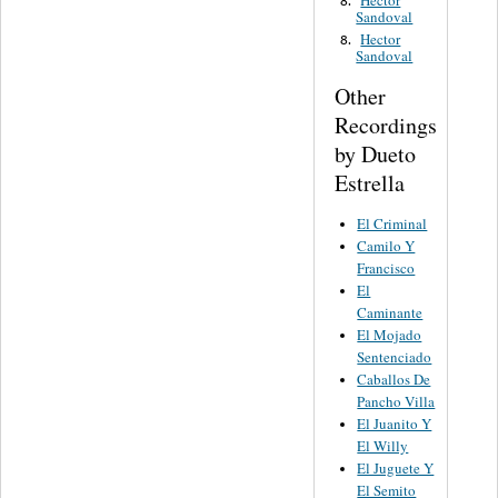
Sandoval
Hector
8.
Sandoval
Other
Recordings
by Dueto
Estrella
El Criminal
Camilo Y
Francisco
El
Caminante
El Mojado
Sentenciado
Caballos De
Pancho Villa
El Juanito Y
El Willy
El Juguete Y
El Semito