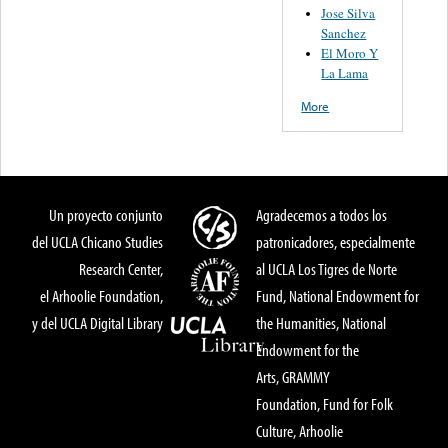
Jose Silva
Sanchez
El Moro Y
La Lama
More
Un proyecto conjunto
Agradecemos a todos los
del UCLA Chicano Studies
patronicadores, especialmente
Research Center,
al UCLA Los Tigres de Norte
el Arhoolie Foundation,
Fund, National Endowment for
y del UCLA Digital Library
the Humanities, National
Endowment for the
Arts, GRAMMY
Foundation, Fund for Folk
Culture, Arhoolie