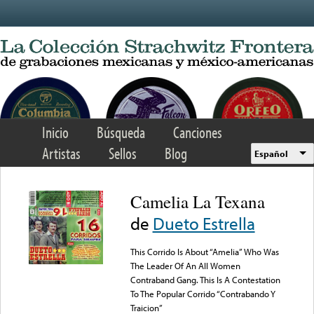
Skip to main content
Inicio
Búsqueda
Canciones
Artistas
Sellos
Blog
Español
Camelia La Texana
de
Dueto Estrella
This Corrido Is About “Amelia” Who Was
The Leader Of An All Women
Contraband Gang. This Is A Contestation
To The Popular Corrido “Contrabando Y
Traicion”