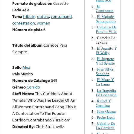
Formato de grabación
Cassette
El
3.
Lado A:
A
Caminante
Tema
tribute
,
outlaw
,
contraband
,
El Mojado
4.
Sentenciado
contestation
,
woman
Caballos De
5.
Número de pista
6
Pancho Villa
Camelia La
6.
Texana
Título del álbum
Corridos Para
El Juanito Y
7.
Siempre
El Willy
El Juguete
8.
Y El Semito
Sello
Alex
Jose Silva
1.
Sanchez
País
Mexico
El Moro Y
2.
Numero de Catalogo
045
La Lama
Género
Corrido
La Tragedia
3.
Staff Notes:
This Corrido Is About
De Leonardo
“Amelia” Who Was The Leader Of An
Rafael Y
4.
Carolina
All Women Contraband Gang. This Is
Juan Ozuna
5.
A Contestation To The Popular
Pedro Leos
6.
Corrido “Contrabando Y Traicion”
Caballo De
7.
Donated By:
Chris Strachwitz
La Cordada
Hector
8.