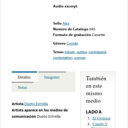
Audio excerpt
Error loading media: File
could not be played
Sello
Alex
Numero de Catalogo
045
Formato de grabación
Cassette
Género
Corrido
Temas
tribute
,
outlaw
,
contraband
,
contestation
,
woman
También
Detalles
Imagenes
en este
Notas
mismo
medio
Artista
Dueto Estrella
Artista aparece en los medios de
LADO A
comunicación
Dueto Estrella
El Criminal
1.
Camilo Y
2.
Francisco