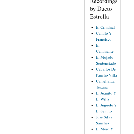
Recordings
by Dueto
Estrella
El Criminal
Camilo Y
Francisco
El
Caminante
El Mojado
Sentenciado
Caballos De
Pancho Villa
Camelia La
Texana
El Juanito Y
El Willy
El Juguete Y
El Semito
Jose Silva
Sanchez
El Moro Y