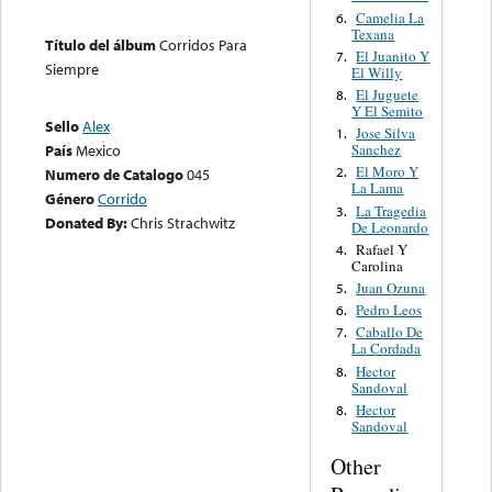
Camelia La
6.
Texana
Título del álbum
Corridos Para
El Juanito Y
7.
Siempre
El Willy
El Juguete
8.
Y El Semito
Sello
Alex
Jose Silva
1.
Sanchez
País
Mexico
El Moro Y
2.
Numero de Catalogo
045
La Lama
Género
Corrido
La Tragedia
3.
Donated By:
Chris Strachwitz
De Leonardo
Rafael Y
4.
Carolina
Juan Ozuna
5.
Pedro Leos
6.
Caballo De
7.
La Cordada
Hector
8.
Sandoval
Hector
8.
Sandoval
Other