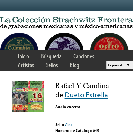
Skip to main content
Inicio
Búsqueda
Canciones
Artistas
Sellos
Blog
Español
Rafael Y Carolina
de
Dueto Estrella
Audio excerpt
Error loading media: File
could not be played
Sello
Alex
Numero de Catalogo
045