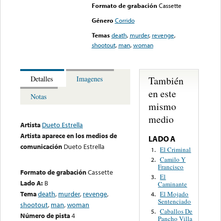
Formato de grabación
Cassette
Género
Corrido
Temas
death
,
murder
,
revenge
,
shootout
,
man
,
woman
También
Detalles
Imagenes
en este
Notas
mismo
medio
Artista
Dueto Estrella
Artista aparece en los medios de
LADO A
comunicación
Dueto Estrella
El Criminal
1.
Camilo Y
2.
Francisco
Formato de grabación
Cassette
El
3.
Lado A:
B
Caminante
Tema
death
,
murder
,
revenge
,
El Mojado
4.
Sentenciado
shootout
,
man
,
woman
Caballos De
5.
Número de pista
4
Pancho Villa