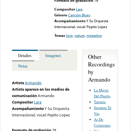
Formato de grabación
78
Compositor
Lara
Género
Canción Blues
Acompañamiento
Y Su Orquesta
Internacional, vocal: Pepito Lopez
Temas
love
,
nature
,
metaphor
Other
Detalles
Imagenes
Recordings
Notas
by
Armando
Artista
Armando
Artista aparece en los medios de
La Mujer
comunicación
Armando
Del Puerto
Tapatia
Compositor
Lara
Siempre Te
Acompañamiento
Y Su Orquesta
Vas
Internacional, vocal: Pepito Lopez
As De
Corazones
Formato de grabación
78
Ven