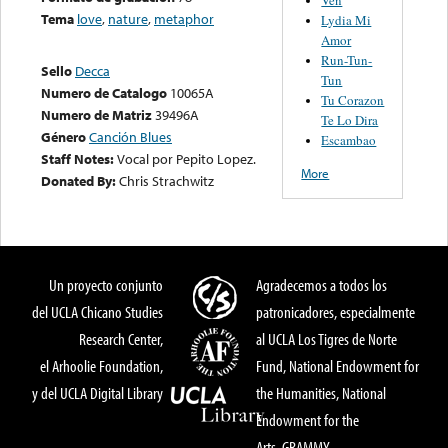
Tema
love
,
nature
,
metaphor
Lydia Mi
Amor
Run-Tun-
Sello
Decca
Tun
Numero de Catalogo
10065A
Tu Corazon
Numero de Matriz
39496A
Te Lo Dira
Género
Canción Blues
Escambao
Staff Notes:
Vocal por Pepito Lopez.
More
Donated By:
Chris Strachwitz
Un proyecto conjunto
Agradecemos a todos los
del UCLA Chicano Studies
patronicadores, especialmente
Research Center,
al UCLA Los Tigres de Norte
el Arhoolie Foundation,
Fund, National Endowment for
y del UCLA Digital Library
the Humanities, National
Endowment for the
Arts, GRAMMY