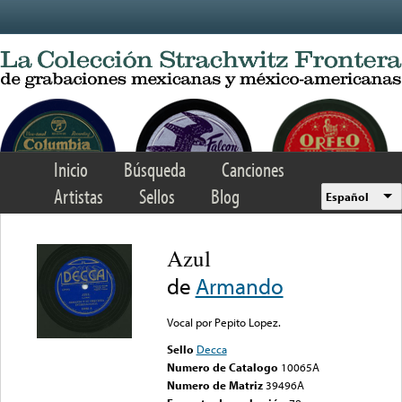
Skip to main content
Inicio
Búsqueda
Canciones
Artistas
Sellos
Blog
Español
Azul
de
Armando
Vocal por Pepito Lopez.
Sello
Decca
Numero de Catalogo
10065A
Numero de Matriz
39496A