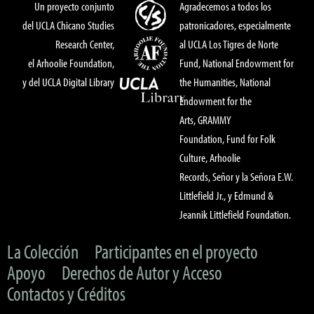
Un proyecto conjunto
Agradecemos a todos los
del UCLA Chicano Studies
patronicadores, especialmente
Research Center,
al UCLA Los Tigres de Norte
el Arhoolie Foundation,
Fund, National Endowment for
y del UCLA Digital Library
the Humanities, National
Endowment for the
Arts, GRAMMY
Foundation, Fund for Folk
Culture, Arhoolie
Records, Señor y la Señora E.W.
Littlefield Jr., y Edmund &
Jeannik Littlefield Foundation.
La Colección
Participantes en el proyecto
Apoyo
Derechos de Autor y Acceso
Contactos y Créditos