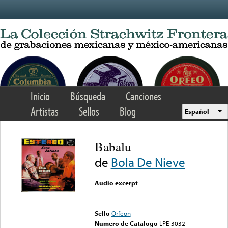
Skip to main content
Inicio
Búsqueda
Canciones
Artistas
Sellos
Blog
Español
Babalu
de
Bola De Nieve
Audio excerpt
Error loading media: File
could not be played
Sello
Orfeon
Numero de Catalogo
LPE-3032