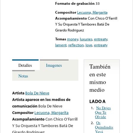
Formato de grabación
33
Compositor
Lecuona, Margarita
Acompañamiento
Con Chico O’Farrill
Y Su Orquesta Y Tambores Batá De
Girardo Rodriguez
Temas
money
,
luxuries
,
entreaty
,
lament
,
reflection
,
love
,
entreaty
También
Detalles
Imagenes
en este
Notas
mismo
medio
Artista
Bola De Nieve
Artista aparece en los medios de
LADO A
comunicación
Bola De Nieve
No Dejes
1.
Que Te
Compositor
Lecuona, Margarita
Olvide
Acompañamiento
Con Chico O’Farrill
Os
2.
Y Su Orquesta Y Tambores Batá De
Quindindis
Yayá
Girardo Rodriguez