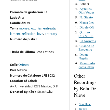
Babalu
3.
Aquellos
4.
Formato de grabación
33
Ojos Verdes
Lado A:
a
No Siento
5.
Mama Ines
6.
Condición:
VG
Dibule Oñi
1.
Tema
money
,
luxuries
,
entreaty
,
Quirino
2.
lament
,
reflection
,
love
,
entreaty
Con Su Tre
Número de pista
3
En Nosotros
3.
Cuando Te
4.
Encuentre
Título del álbum
Ecos Latinos
Drume
5.
Negrita
Monasterio
6.
Sello
Orfeon
Santa Clara
País
Mexico
Other
Numero de Catalogo
LPE-3032
Location of Label:
Recordings
Av. Universidad 1273 Mexico, D. F.
by Bola De
Donated By:
Chris Strachwitz
Nieve
Star Dust
Danza