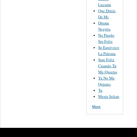
Lucumi
Que Diriás
De Mi
Drume
Negrita
No Puedo
Ser Feliz
Se Equivoco
La Paloma
Sere Feliz
Cuando Tu
Me Quieras
Ya No Me
Quieres
Tu
Mesie Julian
More