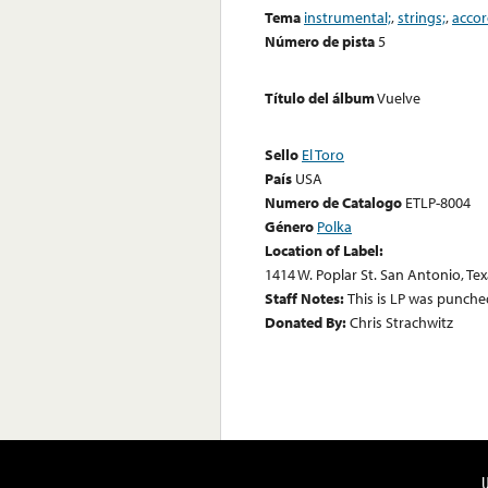
Tema
instrumental;
,
strings;
,
accor
Número de pista
5
Título del álbum
Vuelve
Sello
El Toro
País
USA
Numero de Catalogo
ETLP-8004
Género
Polka
Location of Label:
1414 W. Poplar St. San Antonio, Te
Staff Notes:
This is LP was punched
Donated By:
Chris Strachwitz