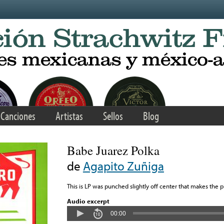
Canciones
Artistas
Sellos
Blog
Babe Juarez Polka
de
Agapito Zuñiga
This is LP was punched slightly off center that makes the pi
Audio excerpt
00:00