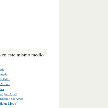
 en este mismo medio
ada
oneda
e Estás
s Volver
lka
o Que Dijiste
erdiendo Un Amor
 Habrá Modo?