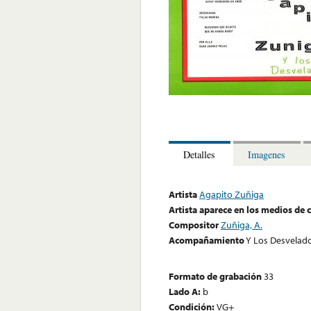
Detalles
Imagenes
Artista
Agapito Zuñiga
Artista aparece en los medios de
Compositor
Zuñiga, A.
Acompañamiento
Y Los Desvelad
Formato de grabación
33
Lado A:
b
Condición:
VG+