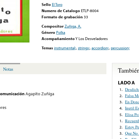
Sello
El Toro
Numero de Catalogo
ETLP-8004
Formato de grabación
33
Compositor
Zuñiga, A.
Género
Polka
Acompañamiento
Y Los Desveladores
Temas
instrumental;
,
strings;
,
accordion;
,
percussion;
También
Notas
LADO A
Desdich
1.
 comunicación
Agapito Zuñiga
Falsa M
2.
En Dond
3.
ores
Inutil E
4.
Elisa Po
5.
Recuerd
1.
Estoy P
2.
Que No
3.