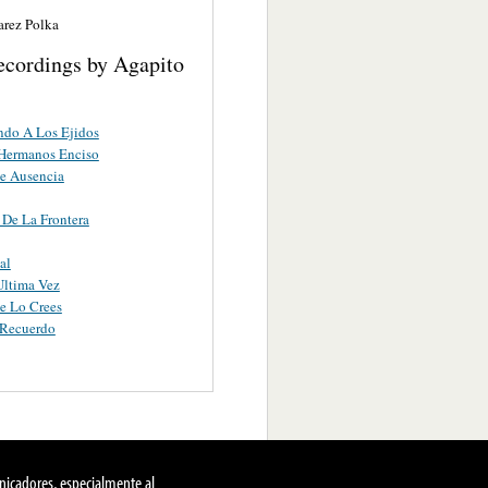
arez Polka
ecordings by Agapito
ndo A Los Ejidos
 Hermanos Enciso
e Ausencia
De La Frontera
al
Ultima Vez
e Lo Crees
 Recuerdo
nicadores, especialmente al