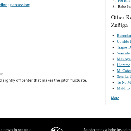
Por Ella
4.
dion;
,
percussion;
Babe Ju
5.
Other R
Zuñiga
Recorda
Corrido
Tragos D
Vencido
Mas Aya 
Llorame
Mi Cafet
xas
Sera La 
 slightly off center that makes the pitch fluctuate.
Tu No M
Maldito
More
Un proyecto conjunto
Agradecemos a todos los patro