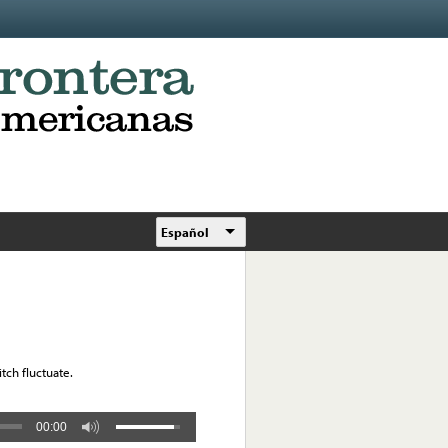
Español
tch fluctuate.
00:00