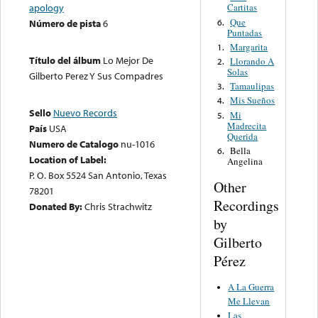
apology
Cartitas
Que
6.
Número de pista
6
Puntadas
Margarita
1.
Título del álbum
Lo Mejor De
Llorando A
2.
Solas
Gilberto Perez Y Sus Compadres
Tamaulipas
3.
Mis Sueños
4.
Sello
Nuevo Records
Mi
5.
Madrecita
País
USA
Querida
Numero de Catalogo
nu-1016
Bella
6.
Location of Label:
Angelina
P. O. Box 5524 San Antonio, Texas
Other
78201
Recordings
Donated By:
Chris Strachwitz
by
Gilberto
Pérez
A La Guerra
Me Llevan
Las