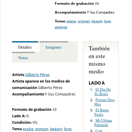
Formato de grabación
33
Acompañamiento
Y Sus Compadres
Temas
praise
,
woman
,
beauty
,
love
,
apology
También
Detalles
Imagenes
en este
Notas
mismo
medio
Artista
Gilberto Pérez
Artista aparece en los medios de
LADO A
comunicación
Gilberto Pérez
El Dia De
1.
Tu Boda
Acompañamiento
Y Sus Compadres
Porque Dios
2.
Mio
Formato de grabación
33
El Burro
3.
Pardo
Lado A:
b
Mi Ultima
4.
Condición:
VG
Parranda
Tema
praise
,
woman
,
beauty
,
love
,
Con
5.