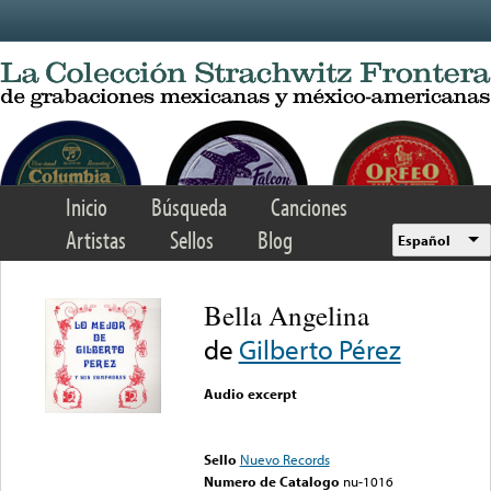
Skip to main content
Inicio
Búsqueda
Canciones
Artistas
Sellos
Blog
Español
Bella Angelina
de
Gilberto Pérez
Audio excerpt
Error loading media: File
could not be played
Sello
Nuevo Records
Numero de Catalogo
nu-1016