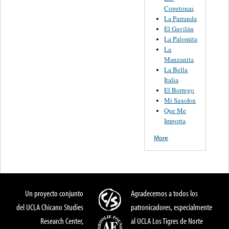
Copetonas
La Parranda
El Gavilán
La Palomita
La
Manzanita
La Bella
Italia
El Borrego
Mi Saxofon
Que Me
Importa
More
Un proyecto conjunto
Agradecemos a todos los
del UCLA Chicano Studies
patronicadores, especialmente
Research Center,
al UCLA Los Tigres de Norte