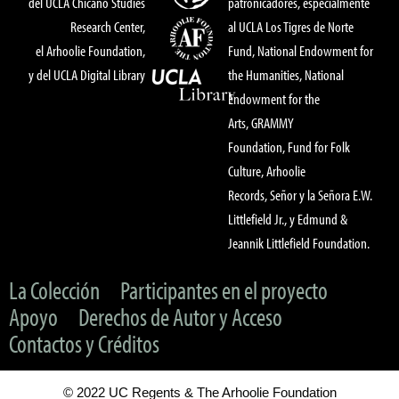
del UCLA Chicano Studies
patronicadores, especialmente
Research Center,
al UCLA Los Tigres de Norte
el Arhoolie Foundation,
Fund, National Endowment for
y del UCLA Digital Library
the Humanities, National
Endowment for the
Arts, GRAMMY
Foundation, Fund for Folk
Culture, Arhoolie
Records, Señor y la Señora E.W.
Littlefield Jr., y Edmund &
Jeannik Littlefield Foundation.
La Colección
Participantes en el proyecto
Apoyo
Derechos de Autor y Acceso
Contactos y Créditos
© 2022 UC Regents & The Arhoolie Foundation