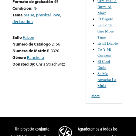
Otra Vez La
Formato de grabación
45
Burra Al
Condición:
N-
Maiz
Tema
praise
,
physical
,
love
,
El Bigote
declaration
La Gorda
One More
Time
Sello
Falcon
Es El Diablo
Numero de Catalogo
2156
Yo Y Mi
Numero de Matriz
R-3320
Corazon
Género
Ranchera
El Cool
Donated By:
Chris Strachwitz
Dude
Se Me
Amacho La
Mula
More
Un proyecto conjunto
Agradecemos a todos los