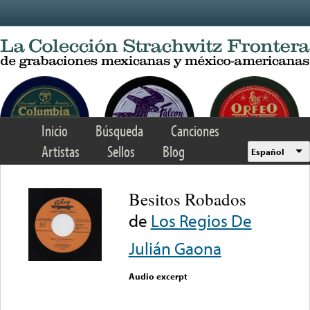
Skip to main content
Inicio
Búsqueda
Canciones
Artistas
Sellos
Blog
Español
Besitos Robados
de
Los Regios De
Julián Gaona
Audio excerpt
Error loading media: File
could not be played