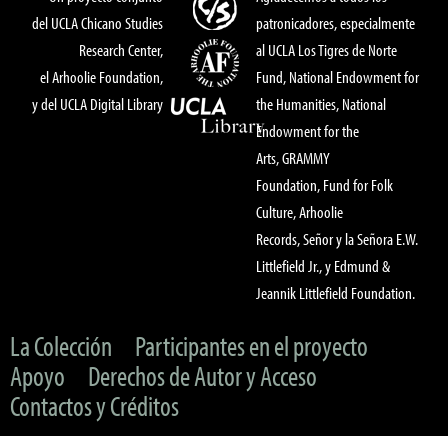
del UCLA Chicano Studies
patronicadores, especialmente
Research Center,
al UCLA Los Tigres de Norte
el Arhoolie Foundation,
Fund, National Endowment for
y del UCLA Digital Library
the Humanities, National
Endowment for the
Arts, GRAMMY
Foundation, Fund for Folk
Culture, Arhoolie
Records, Señor y la Señora E.W.
Littlefield Jr., y Edmund &
Jeannik Littlefield Foundation.
La Colección
Participantes en el proyecto
Apoyo
Derechos de Autor y Acceso
Contactos y Créditos