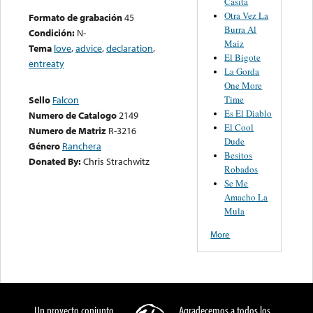
Casita
Otra Vez La
Formato de grabación
45
Burra Al
Condición:
N-
Maiz
Tema
love
,
advice
,
declaration
,
El Bigote
entreaty
La Gorda
One More
Time
Sello
Falcon
Es El Diablo
Numero de Catalogo
2149
El Cool
Numero de Matriz
R-3216
Dude
Género
Ranchera
Besitos
Donated By:
Chris Strachwitz
Robados
Se Me
Amacho La
Mula
More
Un proyecto conjunto
Agradecemos a todos los