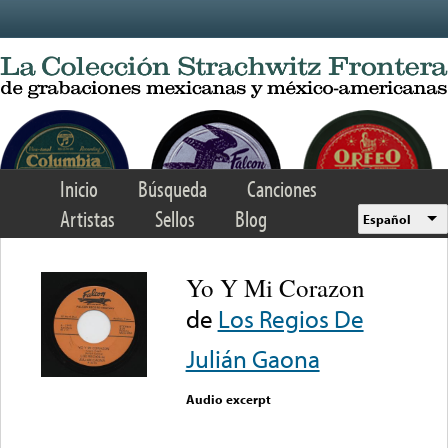
Skip to main content
Inicio
Búsqueda
Canciones
Artistas
Sellos
Blog
Español
Yo Y Mi Corazon
de
Los Regios De
Julián Gaona
Audio excerpt
Error loading media: File
could not be played