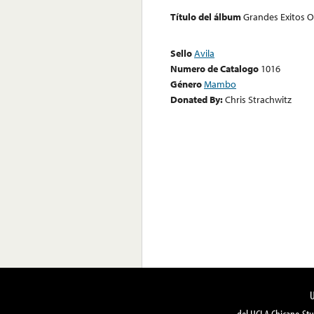
Título del álbum
Grandes Exitos O
Sello
Avila
Numero de Catalogo
1016
Género
Mambo
Donated By:
Chris Strachwitz
del UCLA Chicano Stu