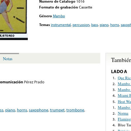
Numero de Catalogo
1016
Formato de grabación
Cassette
Género
Mambo
Temas
instrumental
,
percussion
,
bass
,
piano
,
horns
,
saxop
También
Notas
LADO A
Que Ri
1.
 comunicación
Pérez Prado
Mambo 
2.
Mambo 
3.
Miami 
4.
Heat Wa
5.
Mambo 
1.
ss
,
piano
,
horns
,
saxophone
,
trumpet
,
trombone
,
Norma
2.
Flamin
3.
Blue Ta
4.
Patricia
5.