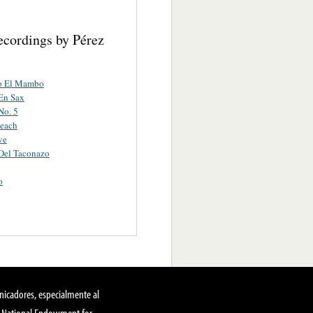
ecordings by Pérez
o El Mambo
En Sax
o. 5
each
ve
el Taconazo
o
nicadores, especialmente al
, National Endowment for