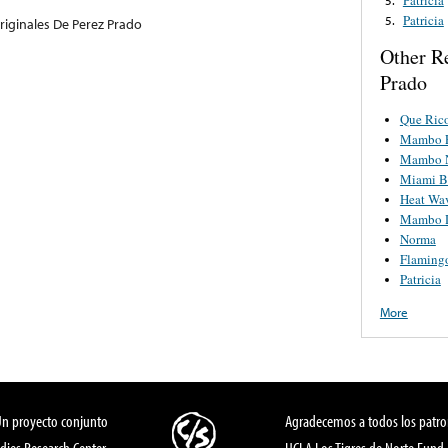
Patricia
5.
riginales De Perez Prado
Other R
Prado
Que Ric
Mambo 
Mambo N
Miami B
Heat Wa
Mambo D
Norma
Flaming
Patricia
More
Un proyecto conjunto
Agradecemos a todos los patro
dies Research Center,
UCLA Los Tigres de Norte Fund