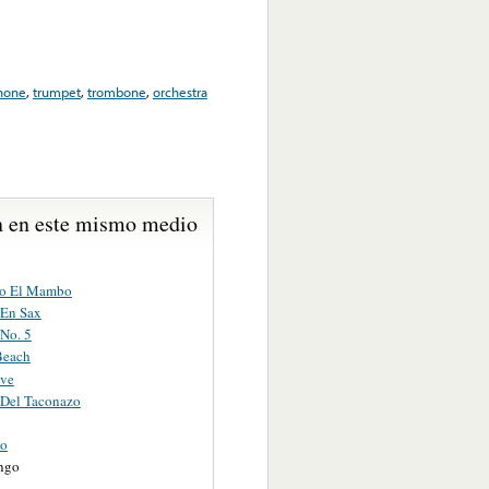
hone
,
trumpet
,
trombone
,
orchestra
 en este mismo medio
co El Mambo
En Sax
No. 5
Beach
ve
Del Taconazo
go
ngo