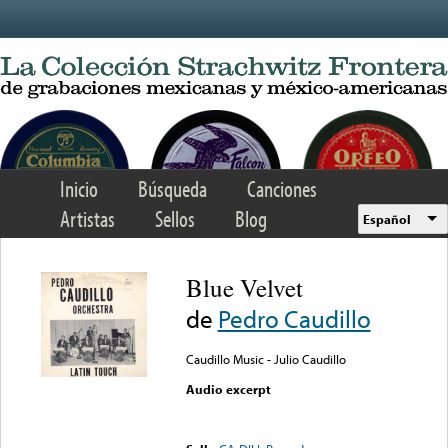
Skip to main content
Inicio
Búsqueda
Canciones
Artistas
Sellos
Blog
Español
Blue Velvet
de
Pedro Caudillo
Caudillo Music - Julio Caudillo
Audio excerpt
Error loading media: File
could not be played