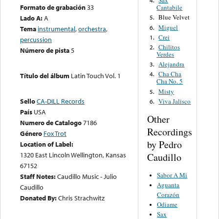
Sax
4.
Formato de grabación
33
Cantabile
Blue Velvet
Lado A:
A
5.
Miguel
6.
Tema
instrumental
,
orchestra
,
Crei
1.
percussion
Chilitos
2.
Número de pista
5
Verdes
Alejandra
3.
Cha Cha
4.
Título del álbum
Latin Touch Vol. 1
Cha No. 5
Misty
5.
Sello
CA-DILL Records
Viva Jalisco
6.
País
USA
Other
Numero de Catalogo
7186
Recordings
Género
Fox Trot
by Pedro
Location of Label:
1320 East Lincoln Wellington, Kansas
Caudillo
67152
Sabor A Mi
Staff Notes:
Caudillo Music - Julio
Aguanta
Caudillo
Corazón
Donated By:
Chris Strachwitz
Odiame
Sax