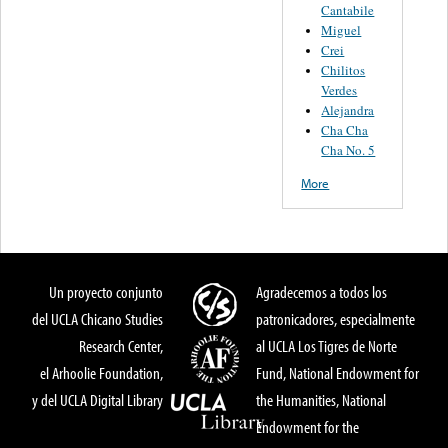
Cantabile
Miguel
Crei
Chilitos
Verdes
Alejandra
Cha Cha
Cha No. 5
More
Un proyecto conjunto
Agradecemos a todos los
del UCLA Chicano Studies
patronicadores, especialmente
Research Center,
al UCLA Los Tigres de Norte
el Arhoolie Foundation,
Fund, National Endowment for
y del UCLA Digital Library
the Humanities, National
Endowment for the