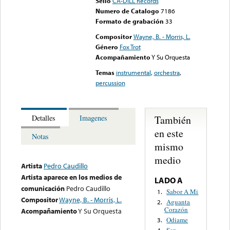
Sello
CA-DILL Records
Numero de Catalogo
7186
Formato de grabación
33
Compositor
Wayne, B. - Morris, L.
Género
Fox Trot
Acompañamiento
Y Su Orquesta
Temas
instrumental
,
orchestra
,
percussion
También
Detalles
Imagenes
en este
Notas
mismo
medio
Artista
Pedro Caudillo
Artista aparece en los medios de
LADO A
comunicación
Pedro Caudillo
Sabor A Mi
1.
Compositor
Wayne, B. - Morris, L.
Aguanta
2.
Corazón
Acompañamiento
Y Su Orquesta
Odiame
3.