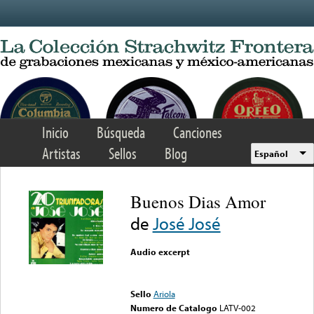
Skip to main content
Inicio
Búsqueda
Canciones
Artistas
Sellos
Blog
Español
Buenos Dias Amor
de
José José
Audio excerpt
Error loading media: File
could not be played
Sello
Ariola
Numero de Catalogo
LATV-002