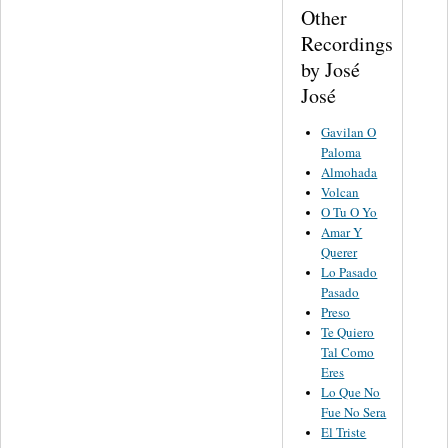
Other
Recordings
by José
José
Gavilan O
Paloma
Almohada
Volcan
O Tu O Yo
Amar Y
Querer
Lo Pasado
Pasado
Preso
Te Quiero
Tal Como
Eres
Lo Que No
Fue No Sera
El Triste