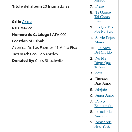
Pasado
Título del álbum
20 Triunfadoras
Preso
7.
Te Quiero
8.
Tal Como
Eres
Sello
Ariola
Lo Que No
9.
País
Mexico
Fue No Sera
Numero de Catalogo
LATV-002
Si Me Dejas
1.
Location of Label:
Ahora
Avenida De Las Fuentes 41-A 4to Piso
La Nave
10.
Del Olvido
Tecamachalco, Edo Mexico
No Me
2.
Donated By:
Chris Strachwitz
Digas Que
Te Vas
Sera
3.
Buenos
4.
Dias Amor
Alejate
5.
Amor Amor
6.
Polvo
7.
Enamorado
Insaciable
8.
Amante
New York,
9.
New York