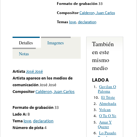
Formato de grabación
33
Compositor
Calderon, Juan Carlos
Temas
love
,
declaration
También
Detalles
Imagenes
en este
Notas
mismo
medio
Artista
José José
Artista aparece en los medios de
LADO A
comunicación
José José
Gavilan O
1.
Paloma
Compositor
Calderon, Juan Carlos
El Triste
10.
Almohada
2.
Formato de grabación
33
Volcan
3.
Lado A:
B
O Tu O Yo
4.
Tema
love
,
declaration
Amar Y
5.
Querer
Número de pista
4
Lo Pasado
6.