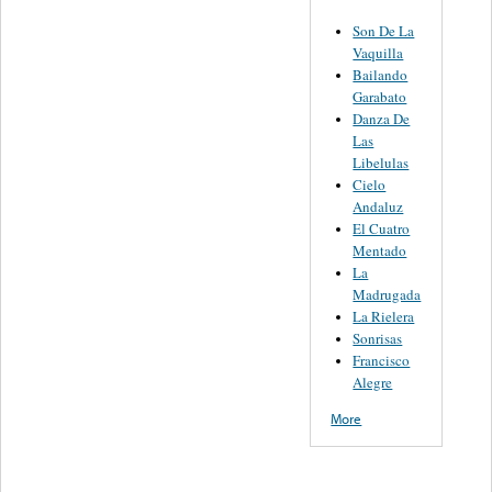
Son De La
Vaquilla
Bailando
Garabato
Danza De
Las
Libelulas
Cielo
Andaluz
El Cuatro
Mentado
La
Madrugada
La Rielera
Sonrisas
Francisco
Alegre
More