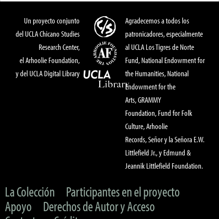
Un proyecto conjunto
Agradecemos a todos los
del UCLA Chicano Studies
patronicadores, especialmente
Research Center,
al UCLA Los Tigres de Norte
el Arhoolie Foundation,
Fund, National Endowment for
y del UCLA Digital Library
the Humanities, National
Endowment for the
Arts, GRAMMY
Foundation, Fund for Folk
Culture, Arhoolie
Records, Señor y la Señora E.W.
Littlefield Jr., y Edmund &
Jeannik Littlefield Foundation.
La Colección
Participantes en el proyecto
Apoyo
Derechos de Autor y Acceso