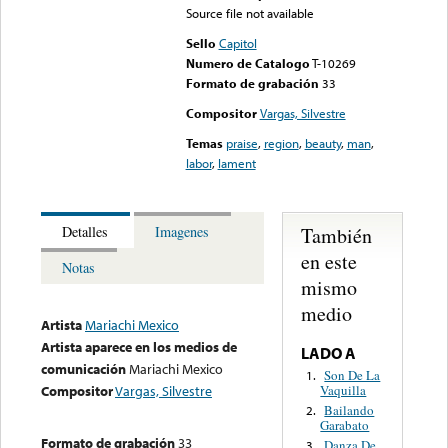
Source file not available
Sello
Capitol
Numero de Catalogo
T-10269
Formato de grabación
33
Compositor
Vargas, Silvestre
Temas
praise
,
region
,
beauty
,
man
,
labor
,
lament
También
Detalles
Imagenes
en este
Notas
mismo
medio
Artista
Mariachi Mexico
Artista aparece en los medios de
LADO A
comunicación
Mariachi Mexico
Son De La
1.
Vaquilla
Compositor
Vargas, Silvestre
Bailando
2.
Garabato
Formato de grabación
33
Danza De
3.