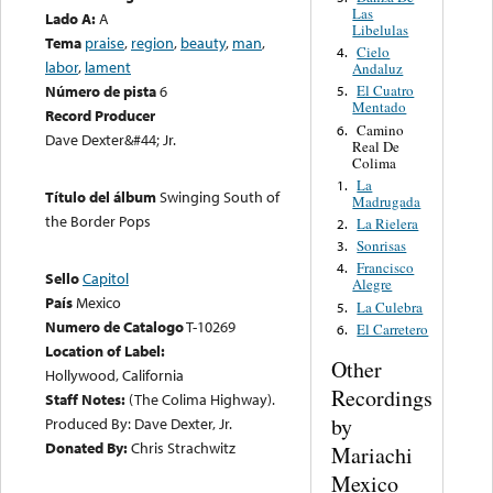
Las
Lado A:
A
Libelulas
Tema
praise
,
region
,
beauty
,
man
,
Cielo
4.
labor
,
lament
Andaluz
Número de pista
6
El Cuatro
5.
Mentado
Record Producer
Camino
6.
Dave Dexter&#44; Jr.
Real De
Colima
La
1.
Título del álbum
Swinging South of
Madrugada
the Border Pops
La Rielera
2.
Sonrisas
3.
Francisco
4.
Sello
Capitol
Alegre
País
Mexico
La Culebra
5.
Numero de Catalogo
T-10269
El Carretero
6.
Location of Label:
Other
Hollywood, California
Recordings
Staff Notes:
(The Colima Highway).
by
Produced By: Dave Dexter, Jr.
Donated By:
Chris Strachwitz
Mariachi
Mexico