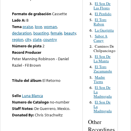
El Son De
3.
Las Flores
Formato de grabación
Cassette
El Perdido
4.
El Toro
Lado A:
B
5.
Rabon
Tema
praise
,
love
,
woman
,
La Guajirita
6.
declaration
,
boasting
,
female
,
beauty
,
Sabor A
1.
region
,
city
,
state
,
country
Caney
Número de pista
2
Caminos De
2.
Chilpancingo
Record Producer
El Son De
3.
Peter Manning Robinson - Daniel
La Manta
Raziel - Fil Brown
El Toro
4.
Zacamandu
Madre
5.
Título del álbum
El Retorno
Tierra
El Son De
6.
La
Sello
Luna Blanca
Madrugada
Numero de Catalogo
no-number
El Son De
6.
La
Staff Notes:
De Guerrero, Mexico.
Madrugada
Donated By:
Chris Strachwitz
Other
Recordings