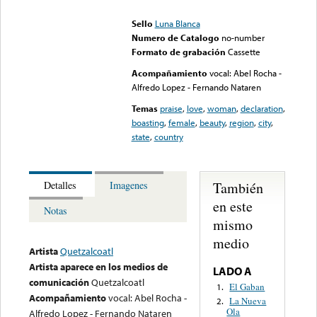
could not be played
Sello
Luna Blanca
Numero de Catalogo
no-number
Formato de grabación
Cassette
Acompañamiento
vocal: Abel Rocha -
Alfredo Lopez - Fernando Nataren
Temas
praise
,
love
,
woman
,
declaration
,
boasting
,
female
,
beauty
,
region
,
city
,
state
,
country
También
Detalles
Imagenes
en este
Notas
mismo
medio
Artista
Quetzalcoatl
Artista aparece en los medios de
LADO A
comunicación
Quetzalcoatl
El Gaban
1.
Acompañamiento
vocal: Abel Rocha -
La Nueva
2.
Ola
Alfredo Lopez - Fernando Nataren