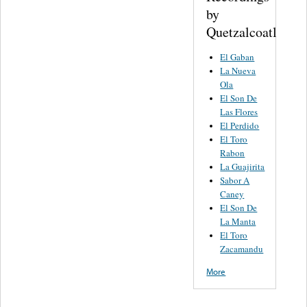
by
Quetzalcoatl
El Gaban
La Nueva
Ola
El Son De
Las Flores
El Perdido
El Toro
Rabon
La Guajirita
Sabor A
Caney
El Son De
La Manta
El Toro
Zacamandu
More