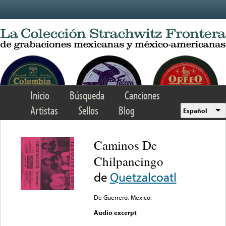
Skip to main content
Inicio
Búsqueda
Canciones
Artistas
Sellos
Blog
Español
Caminos De
Chilpancingo
de
Quetzalcoatl
De Guerrero, Mexico.
Audio excerpt
Error loading media: File