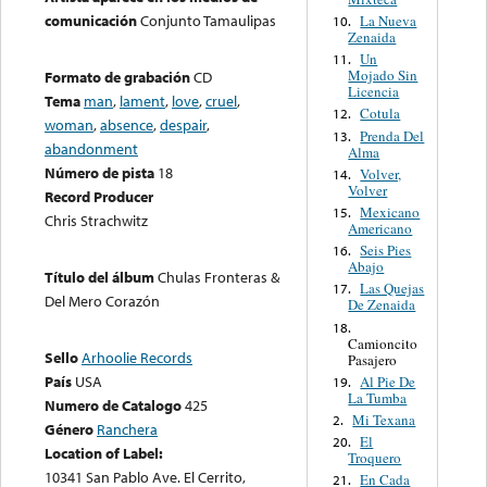
comunicación
Conjunto Tamaulipas
La Nueva
10.
Zenaida
Un
11.
Mojado Sin
Formato de grabación
CD
Licencia
Tema
man
,
lament
,
love
,
cruel
,
Cotula
12.
woman
,
absence
,
despair
,
Prenda Del
13.
abandonment
Alma
Número de pista
18
Volver,
14.
Volver
Record Producer
Mexicano
15.
Chris Strachwitz
Americano
Seis Pies
16.
Abajo
Título del álbum
Chulas Fronteras &
Las Quejas
17.
Del Mero Corazón
De Zenaida
18.
Camioncito
Sello
Arhoolie Records
Pasajero
País
USA
Al Pie De
19.
La Tumba
Numero de Catalogo
425
Mi Texana
2.
Género
Ranchera
El
20.
Location of Label:
Troquero
10341 San Pablo Ave. El Cerrito,
En Cada
21.