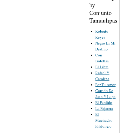
by
Conjunto
Tamaulipas
Roberto
Reyes
Negro Es Mi
Destino
Con
Botellas
El Libre
Rafael Y
Carolina
Por Tu Amor
Corrido De
Juan Y Lupe
El Perdido
La Pajarera
El
Muchacho
Prisionero