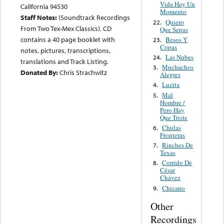
Vida Hay Un
California 94530
Momento
Staff Notes:
(Soundtrack Recordings
Quiero
22.
From Two Tex-Mex Classics). CD
Que Sepas
contains a 40 page booklet with
Besos Y
23.
Copas
notes, pictures, transcriptions,
Las Nubes
24.
translations and Track Listing.
Muchachos
3.
Donated By:
Chris Strachwitz
Alegres
Luzita
4.
Mal
5.
Hombre /
Pero Hay
Que Triste
Chulas
6.
Fronteras
Rinches De
7.
Texas
Corrido De
8.
César
Chávez
Chicano
9.
Other
Recordings