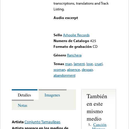
transcriptions, translations and Track
Listing.
Audio excerpt
Error loading media: File
could not be played
Sello
Arhoolie Records
Numero de Catalogo
425
Formato de grabación
CD
Género
Ranchera
Temas
man
,
lament
,
love
,
cruel
,
woman
,
absence
,
despair
,
abandonment
También
Detalles
Imagenes
en este
Notas
mismo
medio
Artista
Conjunto Tamaulipas
Canción
1.
Artista aparece en los medios de
Mixteca