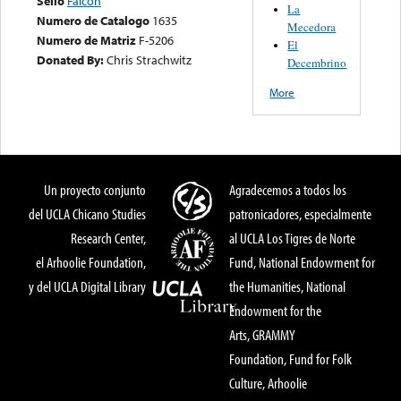
Sello
Falcon
La
Numero de Catalogo
1635
Mecedora
Numero de Matriz
F-5206
El
Donated By:
Chris Strachwitz
Decembrino
More
Un proyecto conjunto
Agradecemos a todos los
del UCLA Chicano Studies
patronicadores, especialmente
Research Center,
al UCLA Los Tigres de Norte
el Arhoolie Foundation,
Fund, National Endowment for
y del UCLA Digital Library
the Humanities, National
Endowment for the
Arts, GRAMMY
Foundation, Fund for Folk
Culture, Arhoolie