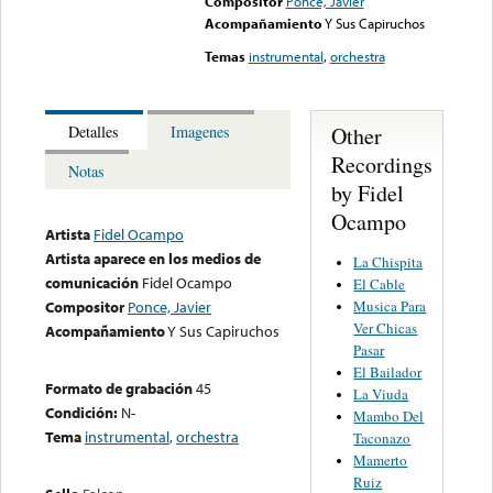
Compositor
Ponce, Javier
Acompañamiento
Y Sus Capiruchos
Temas
instrumental
,
orchestra
Other
Detalles
Imagenes
Recordings
Notas
by Fidel
Ocampo
Artista
Fidel Ocampo
Artista aparece en los medios de
La Chispita
comunicación
Fidel Ocampo
El Cable
Musica Para
Compositor
Ponce, Javier
Ver Chicas
Acompañamiento
Y Sus Capiruchos
Pasar
El Bailador
Formato de grabación
45
La Viuda
Condición:
N-
Mambo Del
Tema
instrumental
,
orchestra
Taconazo
Mamerto
Ruiz