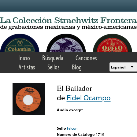
Skip to main content
Inicio
Búsqueda
Canciones
Artistas
Sellos
Blog
Español
El Bailador
de
Fidel Ocampo
Audio excerpt
Error loading media: File
could not be played
Sello
Falcon
Numero de Catalogo
1719