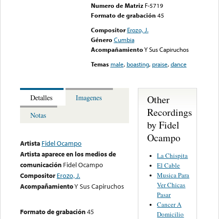
Numero de Matriz
F-5719
Formato de grabación
45
Compositor
Erozo, J.
Género
Cumbia
Acompañamiento
Y Sus Capiruchos
Temas
male
,
boasting
,
praise
,
dance
Other
Detalles
Imagenes
Recordings
Notas
by Fidel
Ocampo
Artista
Fidel Ocampo
Artista aparece en los medios de
La Chispita
comunicación
Fidel Ocampo
El Cable
Musica Para
Compositor
Erozo, J.
Ver Chicas
Acompañamiento
Y Sus Capiruchos
Pasar
Cancer A
Formato de grabación
45
Domicilio