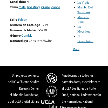
Condición:
N-
La Viuda
Tema
male
,
boasting
,
praise
,
dance
Mambo Del
Taconazo
Mamerto
Sello
Falcon
Ruiz
Numero de Catalogo
1719
La
Numero de Matriz
F-5719
Mecedora
Género
Cumbia
El
Donated By:
Chris Strachwitz
Decembrino
More
Un proyecto conjunto
Agradecemos a todos los
del UCLA Chicano Studies
patronicadores, especialmente
Research Center,
al UCLA Los Tigres de Norte
el Arhoolie Foundation,
Fund, National Endowment for
y del UCLA Digital Library
the Humanities, National
Endowment for the