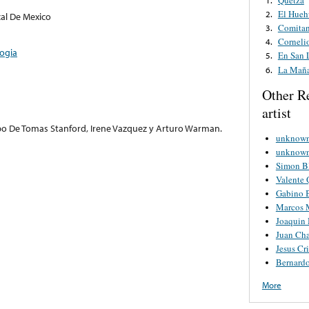
El Hueh
2.
al De Mexico
Comitan
3.
Corneli
4.
ogia
En San 
5.
La Maña
6.
Other R
artist
 De Tomas Stanford, Irene Vazquez y Arturo Warman.
unknown 
unknown 
Simon B
Valente 
Gabino B
Marcos 
Joaquin 
Juan Ch
Jesus Cri
Bernard
More