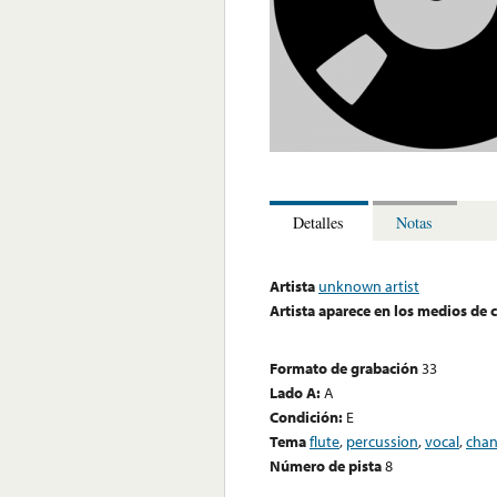
Detalles
Notas
Artista
unknown artist
Artista aparece en los medios de
Formato de grabación
33
Lado A:
A
Condición:
E
Tema
flute
,
percussion
,
vocal
,
chan
Número de pista
8