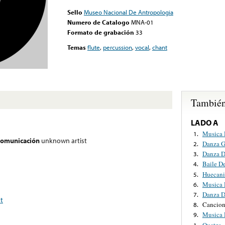
Sello
Museo Nacional De Antropologia
Numero de Catalogo
MNA-01
Formato de grabación
33
Temas
flute
,
percussion
,
vocal
,
chant
También
LADO A
Musica 
1.
 comunicación
unknown artist
Danza G
2.
Danza D
3.
Baile D
4.
Huecani
5.
Musica 
6.
Danza De
7.
t
Cancio
8.
Musica 
9.
Quetza
1.