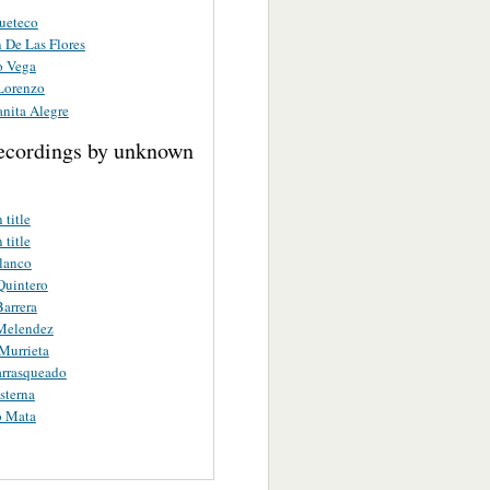
ueteco
 De Las Flores
o Vega
Lorenzo
nita Alegre
ecordings by unknown
title
title
lanco
Quintero
arrera
Melendez
Murrieta
arrasqueado
sterna
o Mata