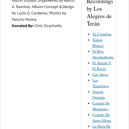
Recordings
Falcon Studios. Engineered by Marco
A. Ramirez. Album Concept & Design
by Los
by Lucio G. Cardenas. Photos by
Alegres de
Pancho Pesina.
Terán
Donated By:
Chris Strachwitz
Tu Condena
Simon
Blanco
El Hijo
Desobediente
El Alazán Y
El Rocio
Luz Arcos
Los
Tequileros
Sonora
Querida
Corrido De
Monterrey
Corrido De
Santa Elena
La Mata De