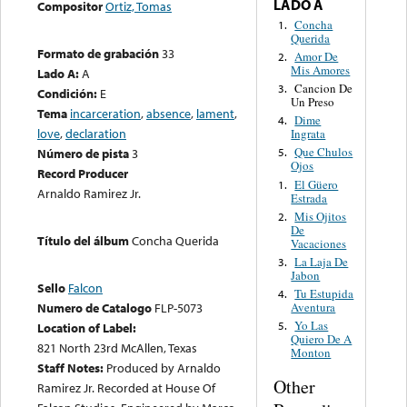
LADO A
Compositor
Ortiz, Tomas
Concha
1.
Querida
Formato de grabación
33
Amor De
2.
Mis Amores
Lado A:
A
Cancion De
3.
Condición:
E
Un Preso
Tema
incarceration
,
absence
,
lament
,
Dime
4.
love
,
declaration
Ingrata
Que Chulos
Número de pista
3
5.
Ojos
Record Producer
El Güero
1.
Arnaldo Ramirez Jr.
Estrada
Mis Ojitos
2.
De
Título del álbum
Concha Querida
Vacaciones
La Laja De
3.
Jabon
Sello
Falcon
Tu Estupida
4.
Numero de Catalogo
FLP-5073
Aventura
Yo Las
5.
Location of Label:
Quiero De A
821 North 23rd McAllen, Texas
Monton
Staff Notes:
Produced by Arnaldo
Other
Ramirez Jr. Recorded at House Of