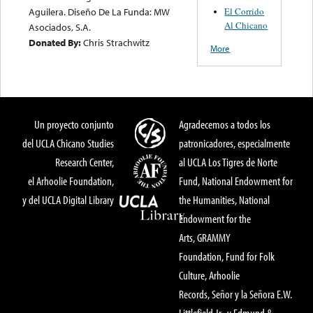
El Corrido
Aguilera. Diseño De La Funda: MW
Al Chicano
Asociados, S.A.
Donated By:
Chris Strachwitz
More
Un proyecto conjunto
Agradecemos a todos los
del UCLA Chicano Studies
patronicadores, especialmente
Research Center,
al UCLA Los Tigres de Norte
el Arhoolie Foundation,
Fund, National Endowment for
y del UCLA Digital Library
the Humanities, National
Endowment for the
Arts, GRAMMY
Foundation, Fund for Folk
Culture, Arhoolie
Records, Señor y la Señora E.W.
Littlefield Jr., y Edmund &