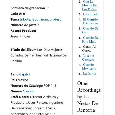
Con La
2.
Muerte En
Formato de grabación
33
Los Puños
Lado A:
B
La Rodada
3.
Tema
tribute
,
labor
,
man
,
protest
El Corrido
4.
Al Chicano
Número de pista
2
Corrido De
5.
Record Producer
Oro
Jesus Rincon
Corrido Del
1.
Hijo Malo
Canto Al
2.
Título del álbum
Los Diez Mejores
Obrero
Corridos Del 1er. Festival Nacional Del
Vicente
3.
Guerrero
Corrido
Corrido
4.
Mexicano
La Dorita
5.
Sello
Capitol
País
Mexico
Other
Numero de Catalogo
POP-148
Recordings
Género
Corrido
by La
Staff Notes:
Director Artistico y
Nietas De
Productor: Jesus Rincon. Ingeniero
De Grabacion: Rogiero J. Silva.
Renteria
Asistente A Ingeniero: Manuel