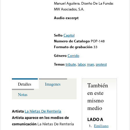
Manuel Aguilera. Diseño De La Funda:
MW Asociados, S.A.
Audio excerpt
Error loading media: File
could not be played
Sello
Capitol
Numero de Catalogo
POP-148
Formato de grabación
33
Género
Corrido
Temas
tribute
,
labor
,
man
,
protest
También
Detalles
Imagenes
en este
Notas
mismo
medio
Artista
La Nietas De Renteria
Artista aparece en los medios de
LADO A
comunicación
La Nietas De Renteria
Emiliano
1.