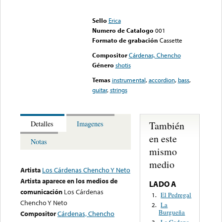
Error loading media: File
could not be played
Sello
Erica
Numero de Catalogo
001
Formato de grabación
Cassette
Compositor
Cárdenas, Chencho
Género
shotis
Temas
instrumental
,
accordion
,
bass
,
guitar
,
strings
También
Detalles
Imagenes
en este
Notas
mismo
medio
Artista
Los Cárdenas Chencho Y Neto
Artista aparece en los medios de
LADO A
comunicación
Los Cárdenas
El Pedregal
1.
Chencho Y Neto
La
2.
Burgueña
Compositor
Cárdenas, Chencho