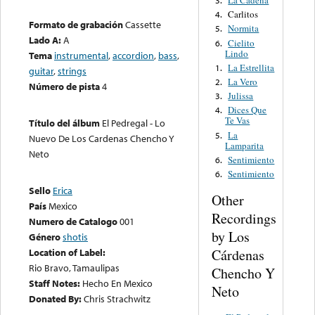
La Cadena
3.
Carlitos
4.
Formato de grabación
Cassette
Normita
5.
Lado A:
A
Cielito
6.
Lindo
Tema
instrumental
,
accordion
,
bass
,
La Estrellita
1.
guitar
,
strings
La Vero
2.
Número de pista
4
Julissa
3.
Dices Que
4.
Te Vas
Título del álbum
El Pedregal - Lo
La
5.
Nuevo De Los Cardenas Chencho Y
Lamparita
Neto
Sentimiento
6.
Sentimiento
6.
Sello
Erica
Other
País
Mexico
Recordings
Numero de Catalogo
001
by Los
Género
shotis
Cárdenas
Location of Label:
Rio Bravo, Tamaulipas
Chencho Y
Staff Notes:
Hecho En Mexico
Neto
Donated By:
Chris Strachwitz