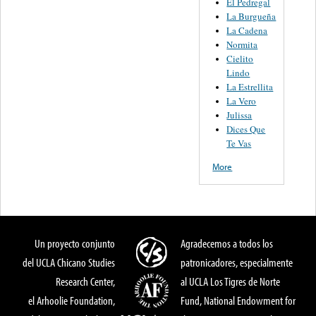
El Pedregal
La Burgueña
La Cadena
Normita
Cielito
Lindo
La Estrellita
La Vero
Julissa
Dices Que
Te Vas
More
Un proyecto conjunto
Agradecemos a todos los
del UCLA Chicano Studies
patronicadores, especialmente
Research Center,
al UCLA Los Tigres de Norte
el Arhoolie Foundation,
Fund, National Endowment for