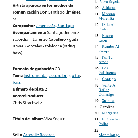
Viva Seguin
1.
Artista aparece en los medios de
Adriana
10.
comunicación
Don Santiago Jiménez,
Morena
11.
Morenita
Sr.
Dale Al
12.
Compositor
Jiménez Sr., Santiago
Dado
Acompañamiento
Santiago Jiménez -
Nuevo
13.
accordion, Lorenzo Caballero - guitar,
Leon
Ismael Gonzales - tolaloche (string
Rumbo Al
14.
Zarape
bass)
Por Tu
15.
Amor
Los
16.
Formato de grabación
CD
Gallineros
Tema
instrumental
,
accordion
,
guitar
,
Contigo
17.
bass
Vente A
18.
Número de pista
2
Bailar
Conmigo
Record Producer
Sulema
19.
Chris Strachwitz
Carolina
2.
Margarita
20.
Título del álbum
Viva Seguin
El Gaucho
21.
Polka
22.
Sello
Arhoolie Records
Montelongo