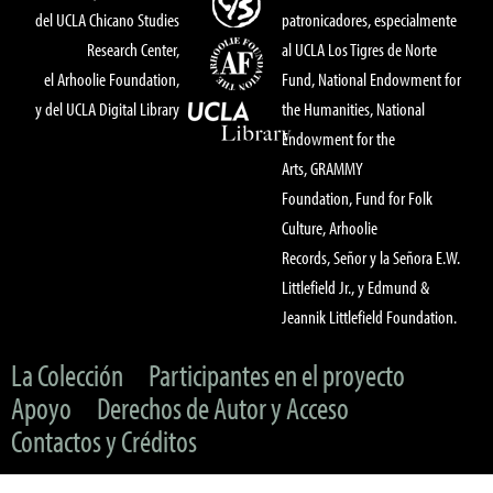
del UCLA Chicano Studies
patronicadores, especialmente
Research Center,
al UCLA Los Tigres de Norte
el Arhoolie Foundation,
Fund, National Endowment for
y del UCLA Digital Library
the Humanities, National
Endowment for the
Arts, GRAMMY
Foundation, Fund for Folk
Culture, Arhoolie
Records, Señor y la Señora E.W.
Littlefield Jr., y Edmund &
Jeannik Littlefield Foundation.
La Colección
Participantes en el proyecto
Apoyo
Derechos de Autor y Acceso
Contactos y Créditos