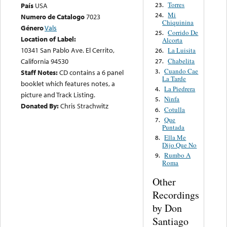
Torres
23.
País
USA
Mi
24.
Numero de Catalogo
7023
Chiquinina
Género
Vals
Corrido De
25.
Location of Label:
Alcorta
10341 San Pablo Ave. El Cerrito,
La Luisita
26.
Chabelita
California 94530
27.
Cuando Cae
3.
Staff Notes:
CD contains a 6 panel
La Tarde
booklet which features notes, a
La Piedrera
4.
picture and Track Listing.
Ninfa
5.
Donated By:
Chris Strachwitz
Cotulla
6.
Que
7.
Puntada
Ella Me
8.
Dijo Que No
Rumbo A
9.
Roma
Other
Recordings
by Don
Santiago