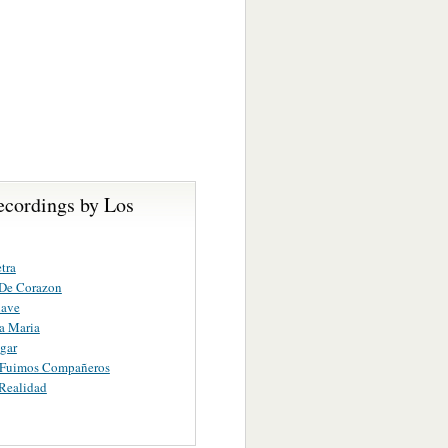
ecordings by Los
tra
 De Corazon
lave
a Maria
gar
 Fuimos Compañeros
Realidad