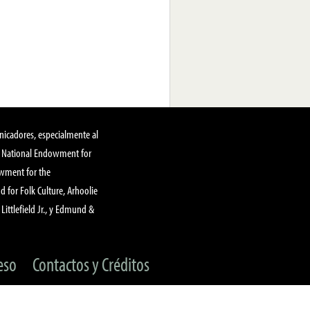
nicadores, especialmente al
, National Endowment for
owment for the
 for Folk Culture, Arhoolie
Littlefield Jr., y Edmund &
eso
Contactos y Créditos