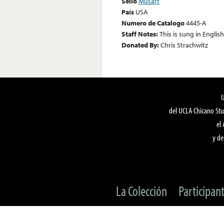
Sello
Musart
País
USA
Numero de Catalogo
4445-A
Staff Notes:
This is sung in English
Donated By:
Chris Strachwitz
del UCLA Chicano Stu
el
y de
La Colección
Participan