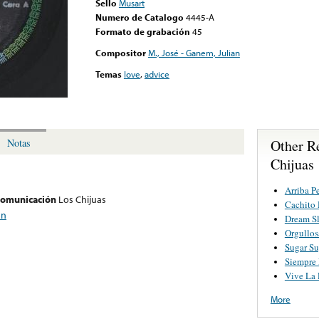
Sello
Musart
Numero de Catalogo
4445-A
Formato de grabación
45
Compositor
M., José - Ganem, Julian
Temas
love
,
advice
Other R
Notas
Chijuas
Arriba Pe
 comunicación
Los Chijuas
Cachito
an
Dream S
Orgullos
Sugar Su
Siempre
Vive La 
More