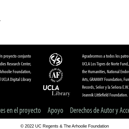
.
Un proyecto conjunto
Agradecemos a todos los patro
dies Research Center,
UCLA Los Tigres de Norte Fund
 Arhoolie Foundation,
the Humanities, National End
l UCLA Digital Library
Arts, GRAMMY Foundation, Fund
Records, Señor y la Señora E.W. 
Jeannik Littlefield Foundation.
tes en el proyecto
Apoyo
Derechos de Autor y Acc
© 2022 UC Regents & The Arhoolie Foundation