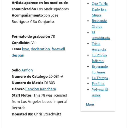
Artista aparece en los medios de
Que Te Ha
comunicación
Los Madrugadores
Dado Esa
Mujer
Acompañamiento
con José
Buscando
Rodríguez Y Su Conjunto
Olvido
El
Formato de grabación
78
Amalditado
Condición:
V+
Triste
Tema
love
,
declaration
,
farewell
,
Ausencia
Tu Propio
despair
Infierno
Esperando
Sello
Anfion
Tu Amor
Numero de Catalogo
20-081-A
La Trampa
Numero de Matriz
DI-303
Panfilita
Género
Canción Ranchera
Volvera El
Amor
Staff Notes:
This 78 was licensed
from Los Angeles based Imperial
More
Records.
Donated By:
Chris Strachwitz