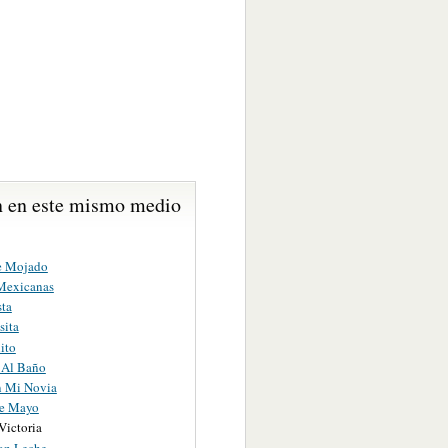
 en este mismo medio
e Mojado
Mexicanas
sta
sita
lito
 Al Baño
 Mi Novia
De Mayo
Victoria
on Leche