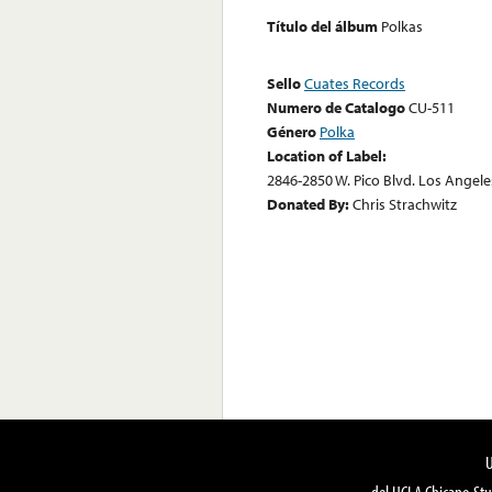
Título del álbum
Polkas
Sello
Cuates Records
Numero de Catalogo
CU-511
Género
Polka
Location of Label:
2846-2850 W. Pico Blvd. Los Angeles
Donated By:
Chris Strachwitz
del UCLA Chicano Stu