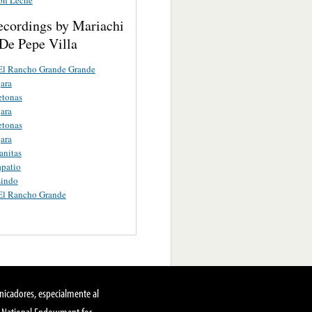
ecordings by Mariachi
De Pepe Villa
El Rancho Grande Grande
ara
etonas
ara
etonas
ara
anitas
apatio
Lindo
El Rancho Grande
nicadores, especialmente al
, National Endowment for