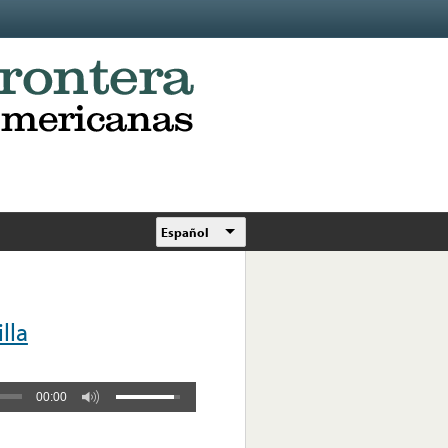
Español
lla
00:00