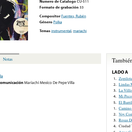
Numero de Catalogo
CU-511
Formato de grabación
33
Compositor
Fuentes, Rubén
Género
Polka
Temas
instrumental
,
mariachi
También
Notas
LADO A
la
Zopilot
1.
 comunicación
Mariachi Mexico De Pepe Villa
Lindas 
2.
La Villi
3.
Mi Peco
4.
El Barri
5.
Camino
1.
Voy Con
2.
Rosas 
3.
Ciudad 
4.
Arroz C
5.