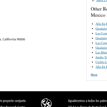
Other R
Mexico 
Alla En 
Guadalaj
Las Cop
Guadalaj
, California 90006
Las Cop
Guadalaj
Las Mañ
Jarabe T
Cielito 
Alla En 
More
Un proyecto conjunto
Agradecemos a todos los patro
dies Research Center,
UCLA Los Tigres de Norte Fund