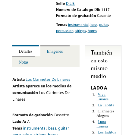
Sello
D.L.B.
Numero de Catalogo
Dlb-1117
Formato de grabación
Cassette
Temas
instrumental
,
bass
,
guitar
,
percussion
,
strings
,
horns
También
Detalles
Imagenes
en este
Notas
mismo
medio
Artista
Los Clarinetes De Linares
Artista aparece en los medios de
LADO A
comunicación
Los Clarinetes De
Viva
1.
Linares
Linares
La Tablita
2.
Clarinetes
3.
Formato de grabación
Cassette
Alegres
Lado A:
A
Luna
4.
Lunera
Tema
instrumental
,
bass
,
guitar
,
Los Inditos
5.
percussion
,
strings
,
horns