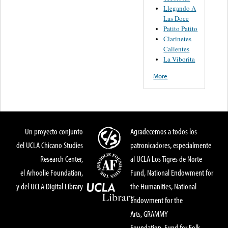
Llegando A
Las Doce
Patito Patito
Clarinetes
Calientes
La Viborita
More
Un proyecto conjunto
Agradecemos a todos los
del UCLA Chicano Studies
patronicadores, especialmente
Research Center,
al UCLA Los Tigres de Norte
el Arhoolie Foundation,
Fund, National Endowment for
y del UCLA Digital Library
the Humanities, National
Endowment for the
Arts, GRAMMY
Foundation, Fund for Folk