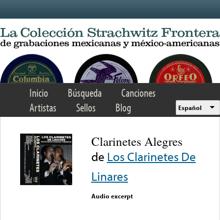
Skip to main content
Inicio
Búsqueda
Canciones
Artistas
Sellos
Blog
Español
Clarinetes Alegres
de
Los Clarinetes De
Linares
Audio excerpt
Error loading media: File
could not be played