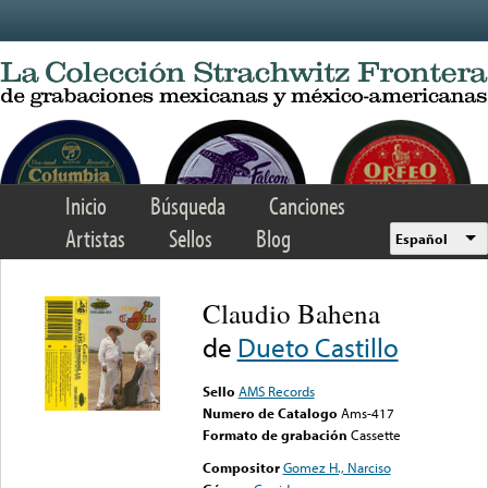
Skip to main content
Inicio
Búsqueda
Canciones
Artistas
Sellos
Blog
Español
Claudio Bahena
de
Dueto Castillo
Sello
AMS Records
Numero de Catalogo
Ams-417
Formato de grabación
Cassette
Compositor
Gomez H., Narciso