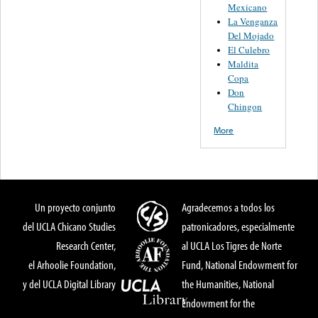
Mexicano
La Venganza
Del Mojado
El Culebro
Maldita
Copa
Don
Chingon
More
Un proyecto conjunto
Agradecemos a todos los
del UCLA Chicano Studies
patronicadores, especialmente
Research Center,
al UCLA Los Tigres de Norte
el Arhoolie Foundation,
Fund, National Endowment for
y del UCLA Digital Library
the Humanities, National
Endowment for the