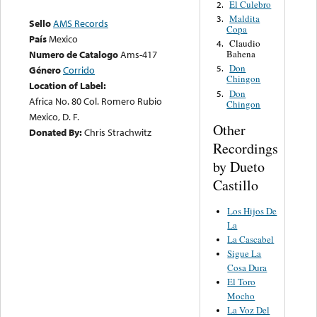
El Culebro
2.
Maldita
3.
Sello
AMS Records
Copa
País
Mexico
Claudio
4.
Bahena
Numero de Catalogo
Ams-417
Don
5.
Género
Corrido
Chingon
Location of Label:
Don
5.
Africa No. 80 Col. Romero Rubio
Chingon
Mexico, D. F.
Other
Donated By:
Chris Strachwitz
Recordings
by Dueto
Castillo
Los Hijos De
La
La Cascabel
Sigue La
Cosa Dura
El Toro
Mocho
La Voz Del