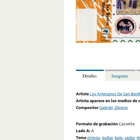
Detalles
Imagenes
Artista
Los Artesanos De San Beni
Artista aparece en los medios de
Compositor
Gabriel, Silverio
Formato de grabación
Cassette
Lado A:
A
Tema
strings
,
guitar
,
bajo
,
sexto
,
m