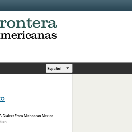
Español
to
n A Dialect From Michoacan Mexico
ation