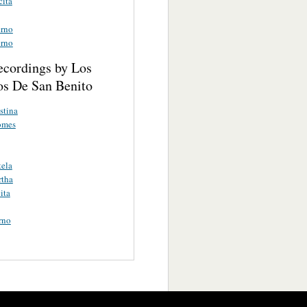
cita
erno
erno
ecordings by Los
os De San Benito
stina
omes
tela
rtha
ita
rno