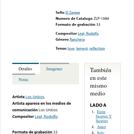
Error loading media: File
could not be played
Sello
El Zarape
Numero de Catalogo
ZLP-1086
Formato de grabación
33
Compositor
Leal, Rodolfo
Género
Ranchera
Temas
love
,
lament
,
reflection
También
Detalles
Imagenes
en este
Notas
mismo
medio
Artista
Los Unicos
Artista aparece en los medios de
LADO A
comunicación
Los Unicos
Entre
1.
Suspiro Y
Compositor
Leal, Rodolfo
Suspiro
Amor
2.
Formato de grabación
33
Solo
3.