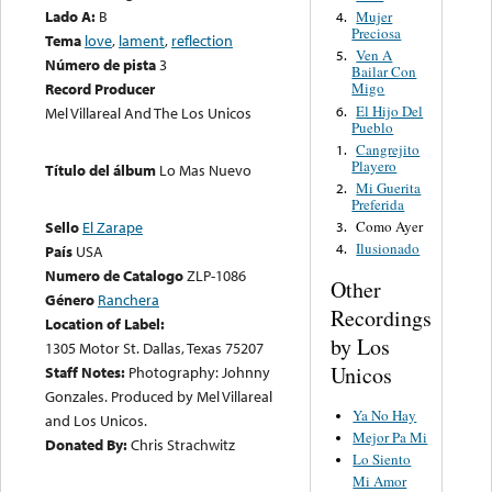
Lado A:
B
Mujer
4.
Preciosa
Tema
love
,
lament
,
reflection
Ven A
5.
Número de pista
3
Bailar Con
Record Producer
Migo
El Hijo Del
6.
Mel Villareal And The Los Unicos
Pueblo
Cangrejito
1.
Playero
Título del álbum
Lo Mas Nuevo
Mi Guerita
2.
Preferida
Como Ayer
Sello
El Zarape
3.
Ilusionado
4.
País
USA
Numero de Catalogo
ZLP-1086
Other
Género
Ranchera
Recordings
Location of Label:
by Los
1305 Motor St. Dallas, Texas 75207
Unicos
Staff Notes:
Photography: Johnny
Gonzales. Produced by Mel Villareal
Ya No Hay
and Los Unicos.
Mejor Pa Mi
Donated By:
Chris Strachwitz
Lo Siento
Mi Amor