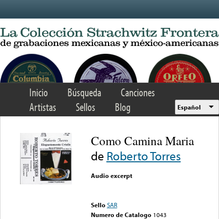
Skip to main content
Inicio
Búsqueda
Canciones
Artistas
Sellos
Blog
Español
Como Camina Maria
de
Roberto Torres
Audio excerpt
Error loading media: File
could not be played
Sello
SAR
Numero de Catalogo
1043