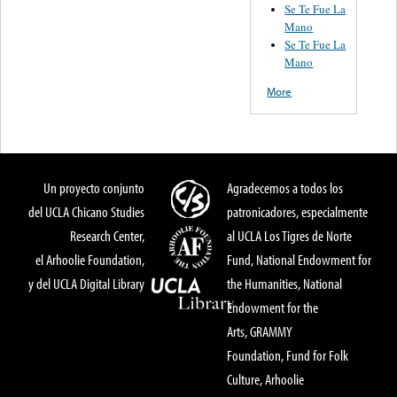
Se Te Fue La
Mano
Se Te Fue La
Mano
More
Un proyecto conjunto
Agradecemos a todos los
del UCLA Chicano Studies
patronicadores, especialmente
Research Center,
al UCLA Los Tigres de Norte
el Arhoolie Foundation,
Fund, National Endowment for
y del UCLA Digital Library
the Humanities, National
Endowment for the
Arts, GRAMMY
Foundation, Fund for Folk
Culture, Arhoolie