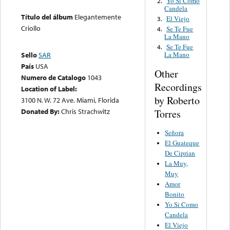
Yo Si Como
2.
Candela
Título del álbum
Elegantemente
El Viejo
3.
Criollo
Se Te Fue
4.
La Mano
Se Te Fue
4.
La Mano
Sello
SAR
País
USA
Other
Numero de Catalogo
1043
Recordings
Location of Label:
by Roberto
3100 N. W. 72 Ave. Miami, Florida
Donated By:
Chris Strachwitz
Torres
Señora
El Guateque
De Ciprian
La Muy,
Muy
Amor
Bonito
Yo Si Como
Candela
El Viejo