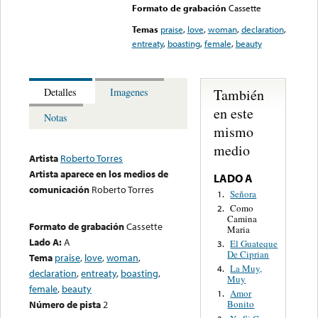
Formato de grabación
Cassette
Temas
praise
,
love
,
woman
,
declaration
,
entreaty
,
boasting
,
female
,
beauty
También
Detalles
Imagenes
en este
Notas
mismo
medio
Artista
Roberto Torres
Artista aparece en los medios de
LADO A
comunicación
Roberto Torres
Señora
1.
Como
2.
Camina
Formato de grabación
Cassette
Maria
Lado A:
A
El Guateque
3.
De Ciprian
Tema
praise
,
love
,
woman
,
La Muy,
4.
declaration
,
entreaty
,
boasting
,
Muy
female
,
beauty
Amor
1.
Número de pista
2
Bonito