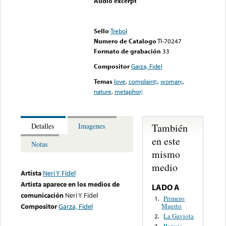
Audio excerpt
Error loading media: File
could not be played
Sello
Trebol
Numero de Catalogo
TI-70247
Formato de grabación
33
Compositor
Garza, Fidel
Temas
love
,
complaint;
,
woman;
,
nature
,
metaphor;
También
Detalles
Imagenes
en este
Notas
mismo
medio
Artista
Neri Y Fidel
Artista aparece en los medios de
LADO A
comunicación
Neri Y Fidel
Primero
1.
Muerto
Compositor
Garza, Fidel
La Gaviota
2.