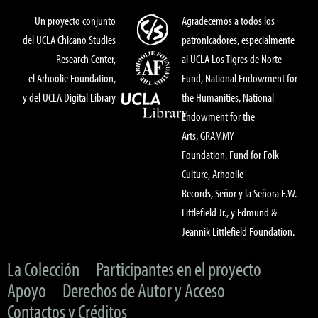
Un proyecto conjunto
Agradecemos a todos los
del UCLA Chicano Studies
patronicadores, especialmente
Research Center,
al UCLA Los Tigres de Norte
el Arhoolie Foundation,
Fund, National Endowment for
y del UCLA Digital Library
the Humanities, National
Endowment for the
Arts, GRAMMY
Foundation, Fund for Folk
Culture, Arhoolie
Records, Señor y la Señora E.W.
Littlefield Jr., y Edmund &
Jeannik Littlefield Foundation.
La Colección
Participantes en el proyecto
Apoyo
Derechos de Autor y Acceso
Contactos y Créditos