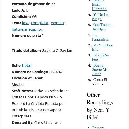
Porque
3.
Formato de grabación
33
Estas
Llorando
Lado A:
b
Yo No Lo
4.
Condición:
VG
Niego
Tema
love
,
complaint;
,
woman;
,
Que Tienen
5.
nature
,
metaphor;
Tus Ojos
La
1.
Número de pista
5
Parrandera
Mi Vida Por
2.
Ella
Título del álbum
Gaviota O Gavilan
Porque Se
3.
Fue
Buena
Sello
Trebol
4.
Suerte Mi
Numero de Catalogo
TI-70247
Amor
Location of Label:
Como El
5.
Viento
Mexico
Staff Notes:
Todas las selecciones
Other
Editadas por: Gapoca Pub. Co.
Recordings
Excepto La Gaviota Editada por
by Neri Y
Brambila. Licencia de Gapoca
Fidel
Enterprises.
Donated By:
Chris Strachwitz
Primero