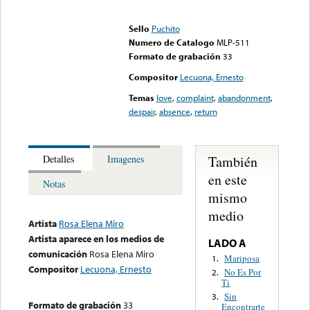
Error loading media: File
could not be played
Sello
Puchito
Numero de Catalogo
MLP-511
Formato de grabación
33
Compositor
Lecuona, Ernesto
Temas
love
,
complaint
,
abandonment
,
despair
,
absence
,
return
También
Detalles
Imagenes
en este
Notas
mismo
medio
Artista
Rosa Elena Miro
Artista aparece en los medios de
LADO A
comunicación
Rosa Elena Miro
Mariposa
1.
Compositor
Lecuona, Ernesto
No Es Por
2.
Ti
Sin
3.
Formato de grabación
33
Encontrarte