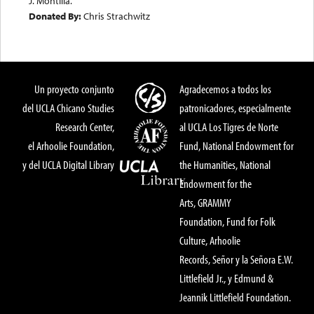
J. Montilla.
Donated By:
Chris Strachwitz
Un proyecto conjunto
Agradecemos a todos los
del UCLA Chicano Studies
patronicadores, especialmente
Research Center,
al UCLA Los Tigres de Norte
el Arhoolie Foundation,
Fund, National Endowment for
y del UCLA Digital Library
the Humanities, National
Endowment for the
Arts, GRAMMY
Foundation, Fund for Folk
Culture, Arhoolie
Records, Señor y la Señora E.W.
Littlefield Jr., y Edmund &
Jeannik Littlefield Foundation.