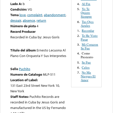
Lado A:
b
Al Fin
4.
Yo Te
Condición:
VG
5.
Quiero
Tema
love
,
complaint
,
abandonment
,
Siempre
despair
,
absence
,
return
Tus Ojos
6.
Azules
Número de pista
4
Recordar
1.
Record Producer
Te He Visto
2.
Recorded in Cuba by: Jesus Goris
Pasar
Mi Corazon
3.
Se Fue
Título del álbum
Ernesto Lecuona Al
Como
4.
Piano Con Orquesta Y Sus Interpretes
Presiento
Se Fue
5.
Celos
6.
Sello
Puchito
No Me
7.
Numero de Catalogo
MLP-511
Niegues El
Location of Label:
Amor
131 East 23rd Street New York 10,
New York
Staff Notes:
Puchito Records are
recorded in Cuba by Jesus Goris and
manufactured in the US by Fernando