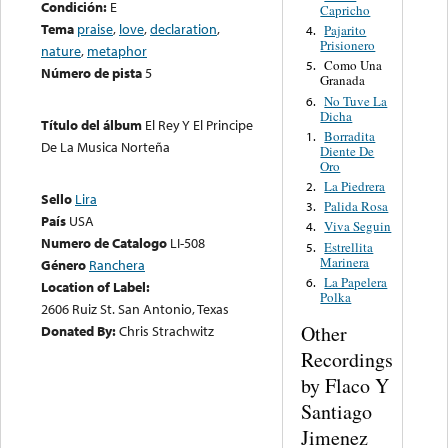
Condición:
E
Capricho
Tema
praise
,
love
,
declaration
,
Pajarito
4.
Prisionero
nature
,
metaphor
Como Una
5.
Número de pista
5
Granada
No Tuve La
6.
Dicha
Título del álbum
El Rey Y El Principe
Borradita
1.
De La Musica Norteña
Diente De
Oro
La Piedrera
2.
Sello
Lira
Palida Rosa
3.
País
USA
Viva Seguin
4.
Numero de Catalogo
LI-508
Estrellita
5.
Marinera
Género
Ranchera
La Papelera
6.
Location of Label:
Polka
2606 Ruiz St. San Antonio, Texas
Other
Donated By:
Chris Strachwitz
Recordings
by Flaco Y
Santiago
Jimenez