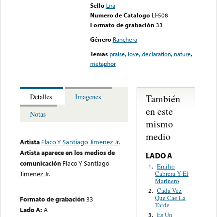
Sello
Lira
Numero de Catalogo
LI-508
Formato de grabación
33
Género
Ranchera
Temas
praise
,
love
,
declaration
,
nature
,
metaphor
También
Detalles
Imagenes
en este
Notas
mismo
medio
Artista
Flaco Y Santiago Jimenez Jr.
Artista aparece en los medios de
LADO A
comunicación
Flaco Y Santiago
Emilio
1.
Cabrera Y El
Jimenez Jr.
Marinero
Cada Vez
2.
Que Cae La
Formato de grabación
33
Tarde
Lado A:
A
Es Un
3.