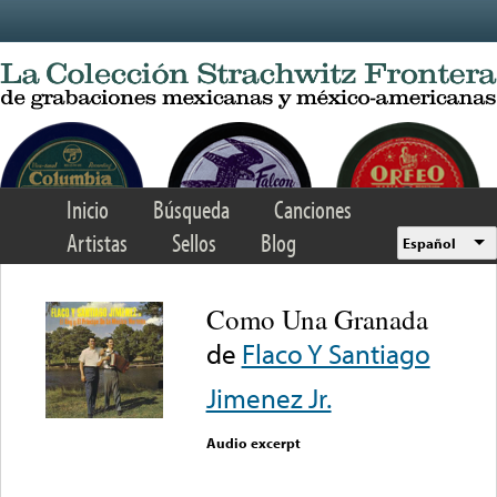
Skip to main content
Inicio
Búsqueda
Canciones
Artistas
Sellos
Blog
Español
Como Una Granada
de
Flaco Y Santiago
Jimenez Jr.
Audio excerpt
Error loading media: File
could not be played