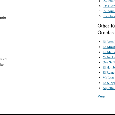
Rondand
3.
Dos Car
4.
Aunque 
5.
Esta No
6.
ende
Other R
Ornelas
El Perro
La Minif
La Medal
Ya No La
78061
Que Se T
las
El Homb
El Reme
Mi Loca
La Suegr
Aquella 
More