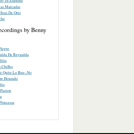
o Tu Esquina
tas Marcadas
Seas De Otro
che
ecordings by Benny
 Negro
alda De Reynalda
lita
 Chifles
e Quite Lo Bue--No
re Honrado
dio
 Pasion
a
Princessa