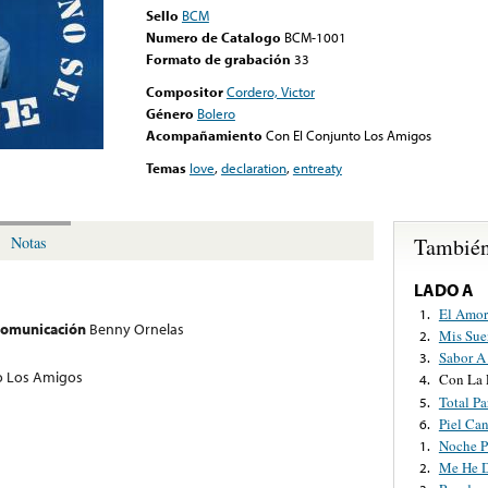
Sello
BCM
Numero de Catalogo
BCM-1001
Formato de grabación
33
Compositor
Cordero, Victor
Género
Bolero
Acompañamiento
Con El Conjunto Los Amigos
Temas
love
,
declaration
,
entreaty
También
Notas
LADO A
El Amor
1.
 comunicación
Benny Ornelas
Mis Sue
2.
Sabor A
3.
o Los Amigos
Con La 
4.
Total Pa
5.
Piel Can
6.
Noche P
1.
Me He D
2.