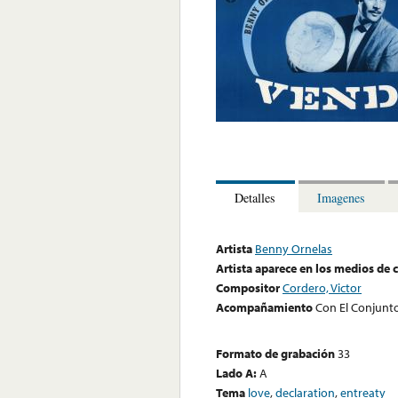
Detalles
Imagenes
Artista
Benny Ornelas
Artista aparece en los medios de
Compositor
Cordero, Victor
Acompañamiento
Con El Conjunt
Formato de grabación
33
Lado A:
A
Tema
love
,
declaration
,
entreaty