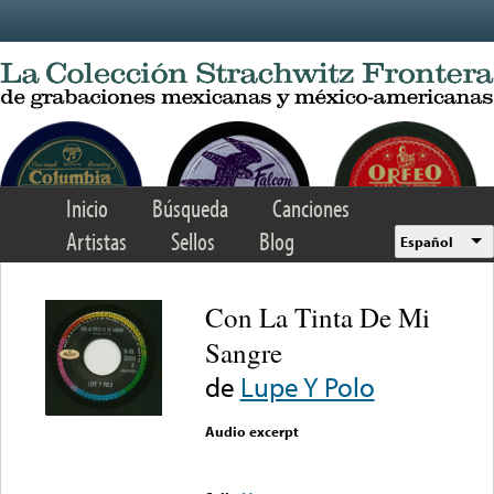
Skip to main content
Inicio
Búsqueda
Canciones
Artistas
Sellos
Blog
Español
Con La Tinta De Mi
Sangre
de
Lupe Y Polo
Audio excerpt
Error loading media: File
could not be played