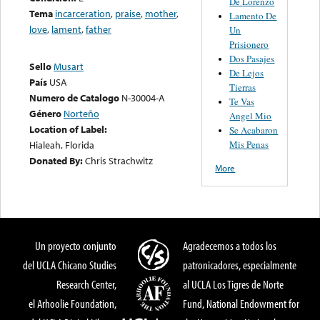
De Lorenzo
Tema
incarceration
,
praise
,
mother
,
Lamento De
love
,
lament
,
father
Un
Prisionero
Dos Pasajes
Sello
Musart
De Lejos
País
USA
Tierras
Numero de Catalogo
N-30004-A
Te Vas
Género
Norteño
Angel Mio
Location of Label:
Se Acabaron
Mis Penas
Hialeah, Florida
Donated By:
Chris Strachwitz
More
Un proyecto conjunto
Agradecemos a todos los
del UCLA Chicano Studies
patronicadores, especialmente
Research Center,
al UCLA Los Tigres de Norte
el Arhoolie Foundation,
Fund, National Endowment for