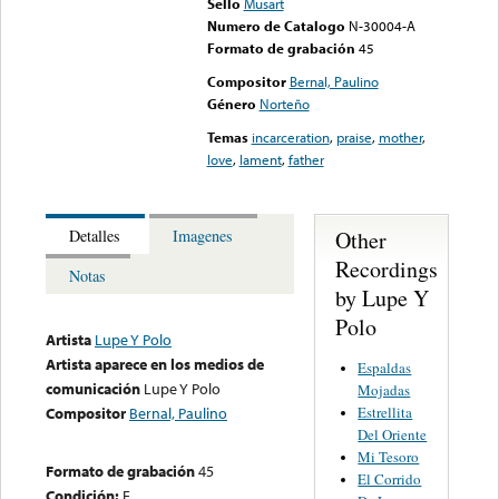
Sello
Musart
Numero de Catalogo
N-30004-A
Formato de grabación
45
Compositor
Bernal, Paulino
Género
Norteño
Temas
incarceration
,
praise
,
mother
,
love
,
lament
,
father
Other
Detalles
Imagenes
Recordings
Notas
by Lupe Y
Polo
Artista
Lupe Y Polo
Artista aparece en los medios de
Espaldas
comunicación
Lupe Y Polo
Mojadas
Estrellita
Compositor
Bernal, Paulino
Del Oriente
Mi Tesoro
Formato de grabación
45
El Corrido
Condición:
E