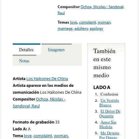
Compositor
Ochoa, Nicolas - Sandoval,
Raul
Temas
love
,
complaint
,
woman
,
marriage
,
adultery
,
apology
También
Detalles
Imagenes
en este
Notas
mismo
medio
Artista
Los Halcones De China
Artista aparece en los medios de
LADO A
comunicación
Los Halcones De China
Confusion
1.
Compositor
Ochoa, Nicolas -
Un Vestido
2.
Blanco
Sandoval, Raul
El Dolor De
3.
Quererte
Formato de grabación
33
Amor Sin
4.
Medida
Lado A:
A
Me Dejaste
5.
Tema
love
,
complaint
,
woman
,
Por Dinero