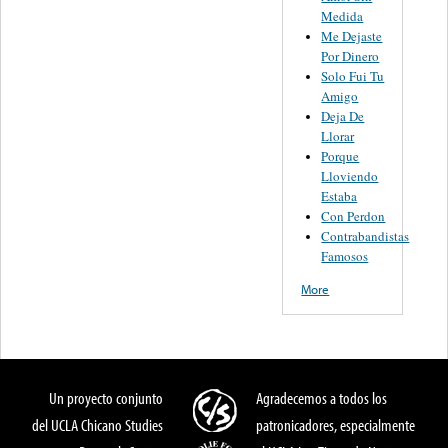
Medida
Me Dejaste
Por Dinero
Solo Fui Tu
Amigo
Deja De
Llorar
Porque
Lloviendo
Estaba
Con Perdon
Contrabandistas
Famosos
More
Un proyecto conjunto
Agradecemos a todos los
del UCLA Chicano Studies
patronicadores, especialmente