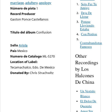
marriage
,
adultery
,
apology
Solo Fui Tu
1.
Amigo
Número de pista
1
Deja De
2.
Record Producer
Llorar
Gaston Ponce Castellanos
Porque
3.
Lloviendo
Estaba
Título del álbum
Confusion
Con Perdon
4.
5.
Contrabandistas
Sello
Ariola
Famosos
País
Mexico
Other
Numero de Catalogo
ML-5270
Recordings
Location of Label:
Tecamachalco, Edo. De Mexico
by Los
Donated By:
Chris Strachwitz
Halcones
De China
Un Vestido
Blanco
El Dolor De
Quererte
Amor Sin