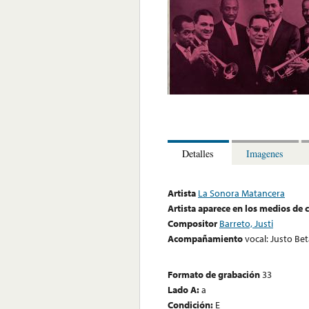
Detalles
Imagenes
Artista
La Sonora Matancera
Artista aparece en los medios de
Compositor
Barreto, Justi
Acompañamiento
vocal: Justo Be
Formato de grabación
33
Lado A:
a
Condición:
E