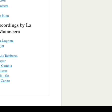
cion
namera
o Pilon
ecordings by La
Matancera
a Lagrima
jer
Los Tambores
ejor
- Cumbia
Mismo
o - Go
 Cariño