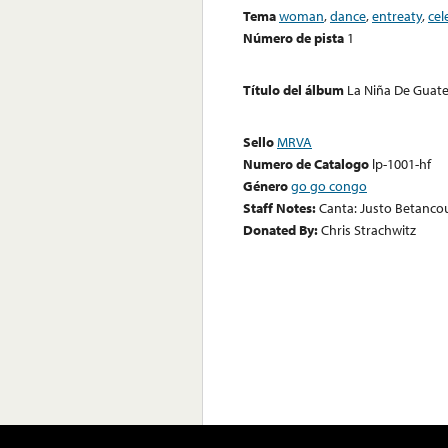
Tema
woman
,
dance
,
entreaty
,
cel
Número de pista
1
Título del álbum
La Niña De Guat
Sello
MRVA
Numero de Catalogo
lp-1001-hf
Género
go go congo
Staff Notes:
Canta: Justo Betanco
Donated By:
Chris Strachwitz