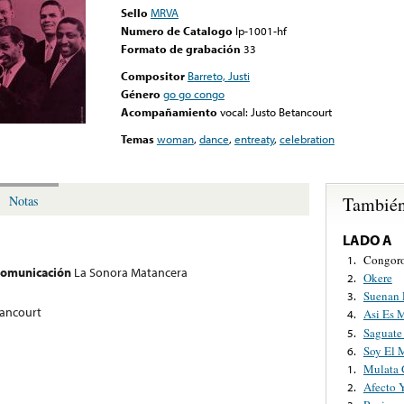
Sello
MRVA
Numero de Catalogo
lp-1001-hf
Formato de grabación
33
Compositor
Barreto, Justi
Género
go go congo
Acompañamiento
vocal: Justo Betancourt
Temas
woman
,
dance
,
entreaty
,
celebration
También
Notas
LADO A
Congoro
1.
 comunicación
La Sonora Matancera
Okere
2.
Suenan 
3.
tancourt
Asi Es 
4.
Saguate
5.
Soy El 
6.
Mulata 
1.
Afecto 
2.