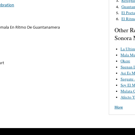
Resigna
3.
ebration
Guanta
4.
El Poeta
5.
El Ritm
6.
emala En Ritmo De Guantanamera
Other R
Sonora 
La Ultim
Mala Mu
Okere
urt
Suenan 
Asi Es M
Saguate 
Soy El 
Mulata G
Afecto Y
More