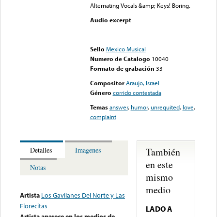
Alternating Vocals &amp; Keys! Boring.
Audio excerpt
Error loading media: File
could not be played
Sello
Mexico Musical
Numero de Catalogo
10040
Formato de grabación
33
Compositor
Araujo, Israel
Género
corrido contestada
Temas
answer
,
humor
,
unrequited
,
love
,
complaint
También
Detalles
Imagenes
en este
Notas
mismo
medio
Artista
Los Gavilanes Del Norte y Las
Florecitas
LADO A
Artista aparece en los medios de