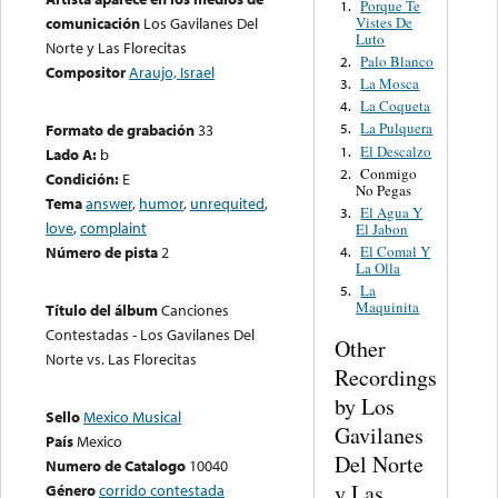
Porque Te
1.
Vistes De
comunicación
Los Gavilanes Del
Luto
Norte y Las Florecitas
Palo Blanco
2.
Compositor
Araujo, Israel
La Mosca
3.
La Coqueta
4.
La Pulquera
Formato de grabación
33
5.
El Descalzo
1.
Lado A:
b
Conmigo
2.
Condición:
E
No Pegas
Tema
answer
,
humor
,
unrequited
,
El Agua Y
3.
love
,
complaint
El Jabon
El Comal Y
Número de pista
2
4.
La Olla
La
5.
Maquinita
Título del álbum
Canciones
Contestadas - Los Gavilanes Del
Other
Norte vs. Las Florecitas
Recordings
by Los
Sello
Mexico Musical
Gavilanes
País
Mexico
Del Norte
Numero de Catalogo
10040
y Las
Género
corrido contestada