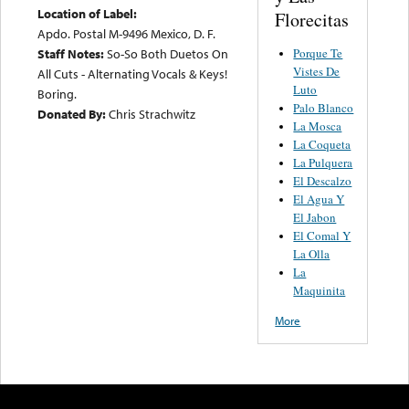
Location of Label:
Florecitas
Apdo. Postal M-9496 Mexico, D. F.
Porque Te
Staff Notes:
So-So Both Duetos On
Vistes De
All Cuts - Alternating Vocals & Keys!
Luto
Boring.
Palo Blanco
Donated By:
Chris Strachwitz
La Mosca
La Coqueta
La Pulquera
El Descalzo
El Agua Y
El Jabon
El Comal Y
La Olla
La
Maquinita
More