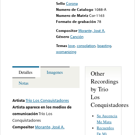
Sello
Corona
Numero de Catalogo
1088-A
Numero de Matriz
Cor-1163
Formato de grabación
78
Compositor
Morante, José A.
Género
Canción
Temas
love
,
consolation
,
boasting
,
womanizing
Other
Detalles
Imagenes
Recordings
Notas
by Trio
Los
Artista
Trio Los Conquistadores
Conquistadores
Artista aparece en los medios de
comunicación
Trio Los
Su Aucencia
Conquistadores
Me Mata
Compositor
Morante, José A.
Recuerdos
De Mi