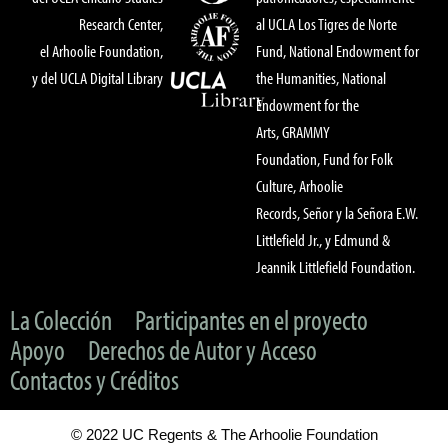
Research Center,
al UCLA Los Tigres de Norte
el Arhoolie Foundation,
Fund, National Endowment for
y del UCLA Digital Library
the Humanities, National
Endowment for the
Arts, GRAMMY
Foundation, Fund for Folk
Culture, Arhoolie
Records, Señor y la Señora E.W.
Littlefield Jr., y Edmund &
Jeannik Littlefield Foundation.
La Colección
Participantes en el proyecto
Apoyo
Derechos de Autor y Acceso
Contactos y Créditos
© 2022 UC Regents & The Arhoolie Foundation