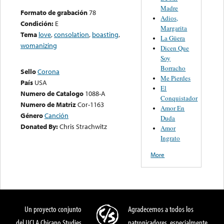
Madre
Formato de grabación
78
Adios,
Condición:
E
Margarita
Tema
love
,
consolation
,
boasting
,
La Güera
womanizing
Dicen Que
Soy
Borracho
Sello
Corona
Me Pierdes
País
USA
El
Numero de Catalogo
1088-A
Conquistador
Numero de Matriz
Cor-1163
Amor En
Género
Canción
Duda
Donated By:
Chris Strachwitz
Amor
Ingrato
More
Un proyecto conjunto
Agradecemos a todos los
del UCLA Chicano Studies
patronicadores, especialmente