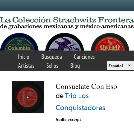
Skip to main content
Inicio
Búsqueda
Canciones
Artistas
Sellos
Blog
Español
Consuelate Con Eso
de
Trio Los
Conquistadores
Audio excerpt
Error loading media: File
could not be played