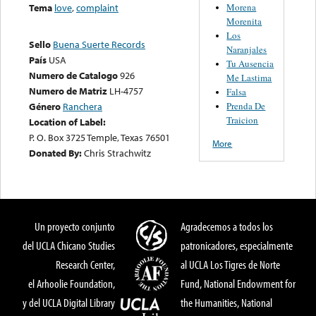
Morena
Tema
love
,
complaint
Morenita
Los
Sello
Buena Suerte Records
Naranjales
País
USA
Tu Ausencia
Numero de Catalogo
926
Me Lastima
Numero de Matriz
LH-4757
Falsa
Prenda De
Género
Ranchera
Traicion
Location of Label:
P. O. Box 3725 Temple, Texas 76501
More
Donated By:
Chris Strachwitz
Un proyecto conjunto
Agradecemos a todos los
del UCLA Chicano Studies
patronicadores, especialmente
Research Center,
al UCLA Los Tigres de Norte
el Arhoolie Foundation,
Fund, National Endowment for
y del UCLA Digital Library
the Humanities, National