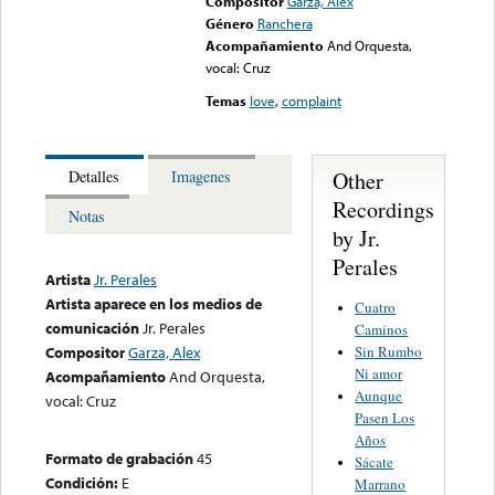
Compositor
Garza, Alex
Género
Ranchera
Acompañamiento
And Orquesta,
vocal: Cruz
Temas
love
,
complaint
Other
Detalles
Imagenes
Recordings
Notas
by Jr.
Perales
Artista
Jr. Perales
Artista aparece en los medios de
Cuatro
comunicación
Jr. Perales
Caminos
Sin Rumbo
Compositor
Garza, Alex
Ni amor
Acompañamiento
And Orquesta,
Aunque
vocal: Cruz
Pasen Los
Años
Formato de grabación
45
Sácate
Condición:
E
Marrano