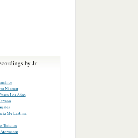
cordings by Jr.
Caminos
bo Ni amor
Pasen Los Años
arrano
njales
ncia Me Lastima
e Traicion
 Atormento