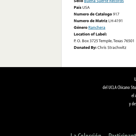
Sello
Buena Suerte Records
País
USA
Numero de Catalogo
917
Numero de Matriz
LH-4191
Género
Ranchera
Location of Label:
P. O. Box 3725 Temple, Texas 76501
Donated By:
Chris Strachwitz
del UCLA Chicano Stu
el
y de
La Colección
Participan