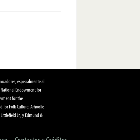
nicadores, especialmente al
, National Endowment for
owment for the
 for Folk Culture, Arhoolie
Littlefield Jr., y Edmund &
eso
Contactos y Créditos