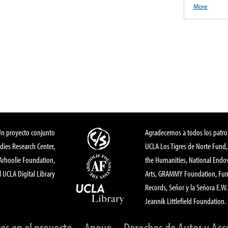
More
Un proyecto conjunto
Agradecemos a todos los patro
dies Research Center,
UCLA Los Tigres de Norte Fund
 Arhoolie Foundation,
the Humanities, National End
l UCLA Digital Library
Arts, GRAMMY Foundation, Fund
Records, Señor y la Señora E.W. 
Jeannik Littlefield Foundation.
tes en el proyecto
Apoyo
Derechos de Autor y Acc