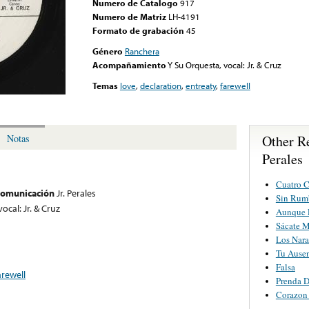
Numero de Catalogo
917
Numero de Matriz
LH-4191
Formato de grabación
45
Género
Ranchera
Acompañamiento
Y Su Orquesta, vocal: Jr. & Cruz
Temas
love
,
declaration
,
entreaty
,
farewell
Other Re
Notas
Perales
Cuatro 
 comunicación
Jr. Perales
Sin Rum
ocal: Jr. & Cruz
Aunque 
Sácate M
Los Nara
Tu Ause
Falsa
arewell
Prenda D
Corazon