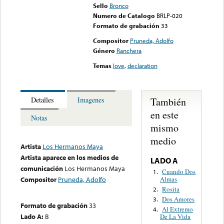
Sello
Bronco
Numero de Catalogo
BRLP-020
Formato de grabación
33
Compositor
Pruneda, Adolfo
Género
Ranchera
Temas
love
,
declaration
También
Detalles
Imagenes
en este
Notas
mismo
medio
Artista
Los Hermanos Maya
Artista aparece en los medios de
LADO A
comunicación
Los Hermanos Maya
Cuando Dos
1.
Almas
Compositor
Pruneda, Adolfo
Rosita
2.
Dos Amores
3.
Formato de grabación
33
Al Extremo
4.
Lado A:
B
De La Vida