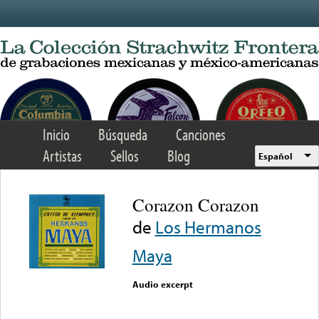
Skip to main content
Inicio
Búsqueda
Canciones
Artistas
Sellos
Blog
Español
Corazon Corazon
de
Los Hermanos
Maya
Audio excerpt
Error loading media: File
could not be played