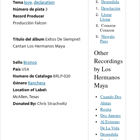
Despedida
Tema
love
,
declaration
5.
Desolación
1.
Número de pista
3
Llorar
2.
Record Producer
Llorar
Producción Falcon
Corazon
3.
Corazon
Niegalo
5.
Título del álbum
Exitos De Siempre!!
Pues
Cantan Los Hermanos Maya
Other
Recordings
Sello
Bronco
by Los
País
USA
Hermanos
Numero de Catalogo
BRLP-020
Género
Ranchera
Maya
Location of Label:
McAllen, Texas
Cuando Dos
Almas
Donated By:
Chris Strachwitz
Rosita
Dos Amores
Al Extremo
De La Vida
Despedida