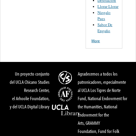
Desolación
Llorar Llorar
Niegalo
Pues
Sabor De
Engaño
More
Un proyecto conjunto
Agradecemos a todos los
del UCLA Chicano Studies
patronicadores, especialmente
Research Center,
al UCLA Los Tigres de Norte
el Arhoolie Foundation,
Fund, National Endowment for
y del UCLA Digital Library
the Humanities, National
Endowment for the
Arts, GRAMMY
Foundation, Fund for Folk