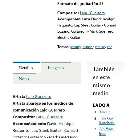
Formato de grabación
33
Compositor
Lara - Guerrero
Acompañamiento
David Hidalgo:
Requinto, Lap Steel, Guitar - Conrad
Lozano: Guitarron - Mark Guerrero:
Electric Guitar
Temas
parody
,
humor
,
praise
,
car
También
Detalles
Imagenes
en este
Notas
mismo
medio
Artista
Lalo Guerrero
Artista aparece en los medios de
LADO A
comunicación
Lalo Guerrero
Lucila
1.
Compositor
Lara - Guerrero
The Gay
2.
Ranchero
Acompañamiento
David Hidalgo:
No Way,
3.
Requinto, Lap Steel, Guitar - Conrad
Jose
Lozano: Guitarron - Mark Guerrero: