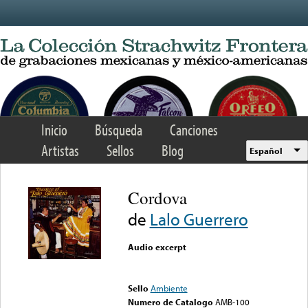
Skip to main content
Inicio
Búsqueda
Canciones
Artistas
Sellos
Blog
Español
Cordova
de
Lalo Guerrero
Audio excerpt
Error loading media: File
could not be played
Sello
Ambiente
Numero de Catalogo
AMB-100