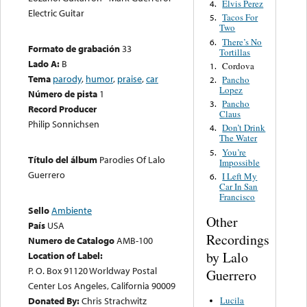
Elvis Perez
4.
Electric Guitar
Tacos For
5.
Two
There’s No
6.
Formato de grabación
33
Tortillas
Lado A:
B
Cordova
1.
Tema
parody
,
humor
,
praise
,
car
Pancho
2.
Lopez
Número de pista
1
Pancho
3.
Record Producer
Claus
Philip Sonnichsen
Don’t Drink
4.
The Water
You’re
5.
Título del álbum
Parodies Of Lalo
Impossible
Guerrero
I Left My
6.
Car In San
Francisco
Sello
Ambiente
Other
País
USA
Recordings
Numero de Catalogo
AMB-100
by Lalo
Location of Label:
P. O. Box 91120 Worldway Postal
Guerrero
Center Los Angeles, California 90009
Donated By:
Chris Strachwitz
Lucila