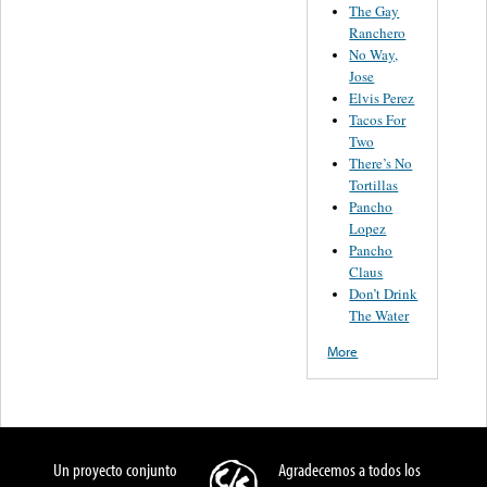
The Gay
Ranchero
No Way,
Jose
Elvis Perez
Tacos For
Two
There’s No
Tortillas
Pancho
Lopez
Pancho
Claus
Don’t Drink
The Water
More
Un proyecto conjunto
Agradecemos a todos los