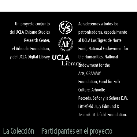
Un proyecto conjunto
Agradecemos a todos los
del UCLA Chicano Studies
patronicadores, especialmente
Research Center,
al UCLA Los Tigres de Norte
el Arhoolie Foundation,
Fund, National Endowment for
y del UCLA Digital Library
the Humanities, National
Endowment for the
Arts, GRAMMY
Foundation, Fund for Folk
Culture, Arhoolie
Records, Señor y la Señora E.W.
Littlefield Jr., y Edmund &
Jeannik Littlefield Foundation.
La Colección
Participantes en el proyecto