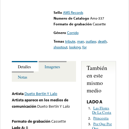
Error loading media: File
could not be played
Sello
AMS Records
Numero de Catalogo
Ams-337
Formato de grabación
Cassette
Género
Corrido
Temas
tribute
,
man
,
outlaw
,
death
,
shootout
,
looking
,
for
También
Detalles
Imagenes
en este
Notas
mismo
medio
Artista
Dueto Bertin Y Lalo
Artista aparece en los medios de
LADO A
comunicación
Dueto Bertin Y Lalo
Las Flores
1.
De La Costa
Princesita
2.
Formato de grabación
Cassette
Por Que Por
3.
Lado A:
B
Que