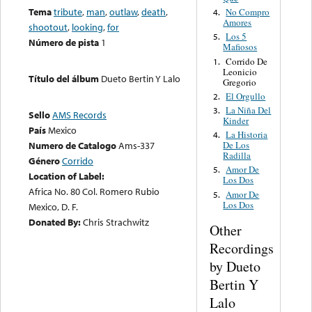
Tema
tribute
,
man
,
outlaw
,
death
,
No Compro
4.
Amores
shootout
,
looking
,
for
Los 5
5.
Número de pista
1
Mafiosos
Corrido De
1.
Leonicio
Título del álbum
Dueto Bertin Y Lalo
Gregorio
El Orgullo
2.
La Niña Del
3.
Sello
AMS Records
Kinder
País
Mexico
La Historia
4.
De Los
Numero de Catalogo
Ams-337
Radilla
Género
Corrido
Amor De
5.
Location of Label:
Los Dos
Africa No. 80 Col. Romero Rubio
Amor De
5.
Los Dos
Mexico, D. F.
Donated By:
Chris Strachwitz
Other
Recordings
by Dueto
Bertin Y
Lalo