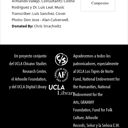
Armando Vallejo. Consultants: Cireno
Campesino
Rodriguez y Dr. Luis Leal. Music
Transcriber: Luis Sanchez. Cover
Photo: Don Jose - Alan Culverwell.
Donated By:
Chris Strachwitz
Un proyecto conjunto
Agradecemos a todos los
del UCLA Chicano Studies
patronicadores, especialmente
Research Center,
al UCLA Los Tigres de Norte
el Arhoolie Foundation,
Fund, National Endowment for
y del UCLA Digital Library
the Humanities, National
Endowment for the
Arts, GRAMMY
Foundation, Fund for Folk
Culture, Arhoolie
Records, Señor y la Señora E.W.