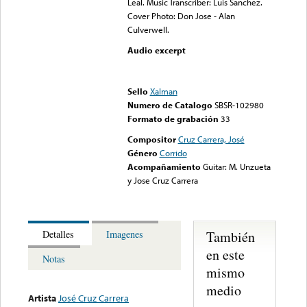
Leal. Music Transcriber: Luis Sanchez.
Cover Photo: Don Jose - Alan
Culverwell.
Audio excerpt
Error loading media: File
could not be played
Sello
Xalman
Numero de Catalogo
SBSR-102980
Formato de grabación
33
Compositor
Cruz Carrera, José
Género
Corrido
Acompañamiento
Guitar: M. Unzueta
y Jose Cruz Carrera
También
Detalles
Imagenes
en este
Notas
mismo
medio
Artista
José Cruz Carrera