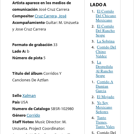
Artista aparece en los medios de
LADO A
comunicación
José Cruz Carrera
El Corrido
1.
Del Chicano
Compositor
Cruz Carrera, José
Mexicano
Acompañamiento
Guitar: M. Unzueta
El Corrido
2.
y Jose Cruz Carrera
Del Rancho
Sespe
La Sobrina
3.
Formato de grabación
33
Corrido Del
4.
Lado A:
b
Chino
Valdez
Número de pista
5
La
5.
Despedida
Al Rancho
Título del álbum
Corridos Y
Sespe
Canciones De Aztlan
Corrido A
1.
Damian
Garcia
Sello
Xalman
El Mojado
2.
País
USA
Yo Soy
3.
Mexicano
Numero de Catalogo
SBSR-102980
Señores
Género
Corrido
Tanto
4.
Staff Notes:
Music Director: M.
Tienes,
Tanto Vales
Unzueta. Project Coordinator:
Corrido Del
5.