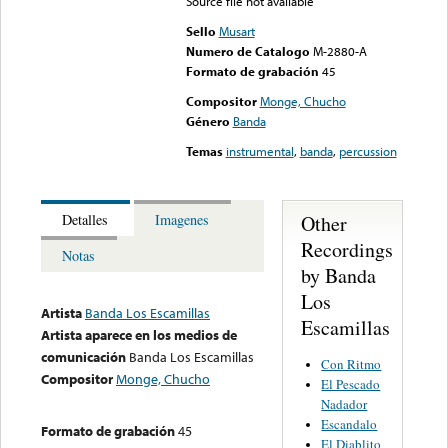
Source file not available
Sello
Musart
Numero de Catalogo
M-2880-A
Formato de grabación
45
Compositor
Monge, Chucho
Género
Banda
Temas
instrumental
,
banda
,
percussion
Other
Detalles
Imagenes
Recordings
Notas
by Banda
Los
Artista
Banda Los Escamillas
Escamillas
Artista aparece en los medios de
comunicación
Banda Los Escamillas
Con Ritmo
Compositor
Monge, Chucho
El Pescado
Nadador
Escandalo
Formato de grabación
45
El Diablito