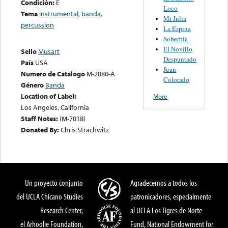
Condición:
E
Loco
Tema
instrumental
,
banda
,
Mi Julia
percussion
La Espina
Soberbia
El Novillo
Sello
Musart
Despuntado
País
USA
Juan
Numero de Catalogo
M-2880-A
Colorado
Género
Banda
Location of Label:
More
Los Angeles, California
Staff Notes:
(M-7018)
Donated By:
Chris Strachwitz
Un proyecto conjunto
Agradecemos a todos los
del UCLA Chicano Studies
patronicadores, especialmente
Research Center,
al UCLA Los Tigres de Norte
el Arhoolie Foundation,
Fund, National Endowment for