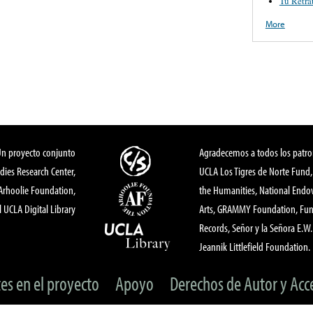
Tu Retra
More
Un proyecto conjunto
Agradecemos a todos los patro
dies Research Center,
UCLA Los Tigres de Norte Fund
 Arhoolie Foundation,
the Humanities, National End
l UCLA Digital Library
Arts, GRAMMY Foundation, Fund
Records, Señor y la Señora E.W. 
Jeannik Littlefield Foundation.
tes en el proyecto
Apoyo
Derechos de Autor y Acc