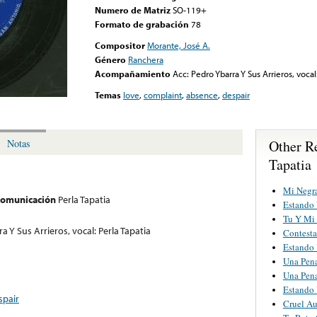
Numero de Matriz
SO-119+
Formato de grabación
78
Compositor
Morante, José A.
Género
Ranchera
Acompañamiento
Acc: Pedro Ybarra Y Sus Arrieros, vocal:
Temas
love
,
complaint
,
absence
,
despair
Other R
Notas
Tapatia
Mi Negra
 comunicación
Perla Tapatia
Estando
Tu Y Mi
a Y Sus Arrieros, vocal: Perla Tapatia
Contesta
Estando
Una Pen
Una Pen
Estando
spair
Cruel Au