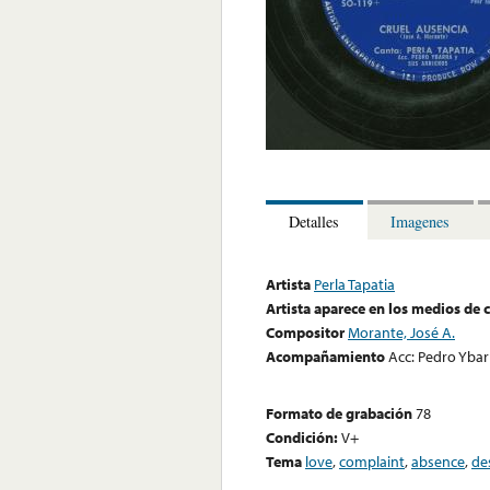
Detalles
Imagenes
Artista
Perla Tapatia
Artista aparece en los medios de
Compositor
Morante, José A.
Acompañamiento
Acc: Pedro Ybarr
Formato de grabación
78
Condición:
V+
Tema
love
,
complaint
,
absence
,
de