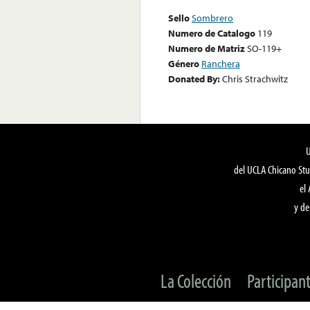
Sello
Sombrero
Numero de Catalogo
119
Numero de Matriz
SO-119+
Género
Ranchera
Donated By:
Chris Strachwitz
del UCLA Chicano Stu
el
y de
La Colección
Participan