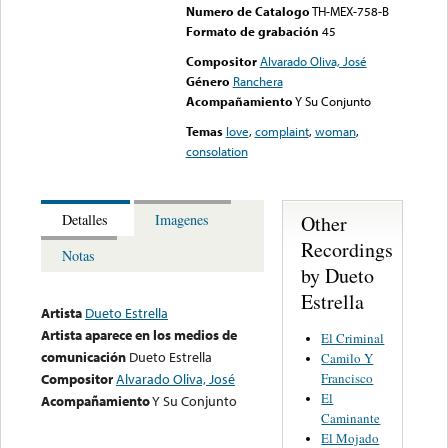
Numero de Catalogo
TH-MEX-758-B
Formato de grabación
45
Compositor
Alvarado Oliva, José
Género
Ranchera
Acompañamiento
Y Su Conjunto
Temas
love
,
complaint
,
woman
,
consolation
Other
Detalles
Imagenes
Recordings
Notas
by Dueto
Estrella
Artista
Dueto Estrella
Artista aparece en los medios de
El Criminal
comunicación
Dueto Estrella
Camilo Y
Francisco
Compositor
Alvarado Oliva, José
El
Acompañamiento
Y Su Conjunto
Caminante
El Mojado