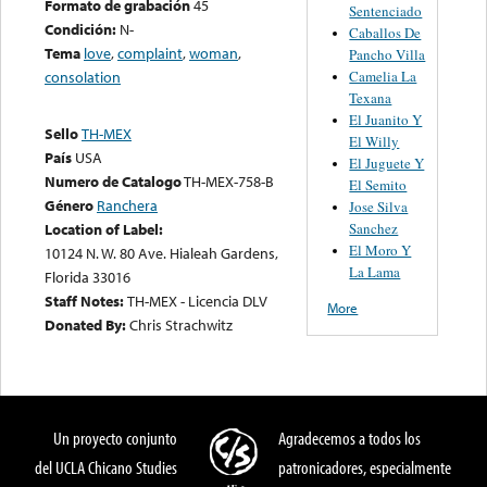
Formato de grabación
45
Sentenciado
Condición:
N-
Caballos De
Tema
love
,
complaint
,
woman
,
Pancho Villa
Camelia La
consolation
Texana
El Juanito Y
Sello
TH-MEX
El Willy
País
USA
El Juguete Y
Numero de Catalogo
TH-MEX-758-B
El Semito
Género
Ranchera
Jose Silva
Sanchez
Location of Label:
El Moro Y
10124 N. W. 80 Ave. Hialeah Gardens,
La Lama
Florida 33016
Staff Notes:
TH-MEX - Licencia DLV
More
Donated By:
Chris Strachwitz
Un proyecto conjunto
Agradecemos a todos los
del UCLA Chicano Studies
patronicadores, especialmente