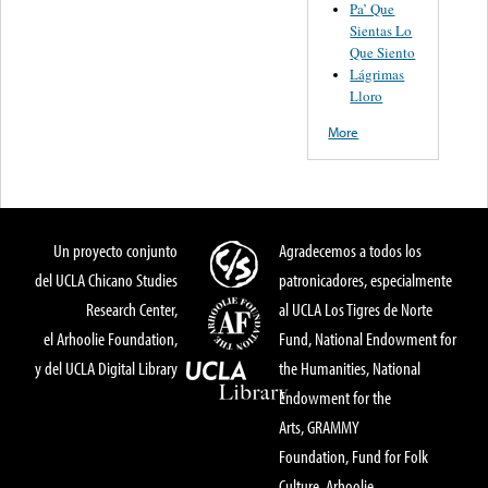
Pa’ Que
Sientas Lo
Que Siento
Lágrimas
Lloro
More
Un proyecto conjunto
Agradecemos a todos los
del UCLA Chicano Studies
patronicadores, especialmente
Research Center,
al UCLA Los Tigres de Norte
el Arhoolie Foundation,
Fund, National Endowment for
y del UCLA Digital Library
the Humanities, National
Endowment for the
Arts, GRAMMY
Foundation, Fund for Folk
Culture, Arhoolie