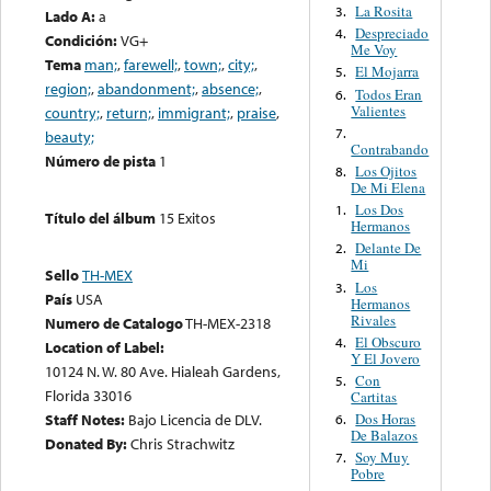
La Rosita
3.
Lado A:
a
Despreciado
4.
Condición:
VG+
Me Voy
Tema
man;
,
farewell;
,
town;
,
city;
,
El Mojarra
5.
region;
,
abandonment;
,
absence;
,
Todos Eran
6.
Valientes
country;
,
return;
,
immigrant;
,
praise
,
7.
beauty;
Contrabando
Número de pista
1
Los Ojitos
8.
De Mi Elena
Los Dos
1.
Título del álbum
15 Exitos
Hermanos
Delante De
2.
Mi
Sello
TH-MEX
Los
3.
País
USA
Hermanos
Rivales
Numero de Catalogo
TH-MEX-2318
El Obscuro
4.
Location of Label:
Y El Jovero
10124 N. W. 80 Ave. Hialeah Gardens,
Con
5.
Florida 33016
Cartitas
Dos Horas
Staff Notes:
Bajo Licencia de DLV.
6.
De Balazos
Donated By:
Chris Strachwitz
Soy Muy
7.
Pobre