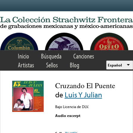
Skip to main content
Inicio
Búsqueda
Canciones
Artistas
Sellos
Blog
Español
Cruzando El Puente
de
Luis Y Julian
Bajo Licencia de DLV.
Audio excerpt
Error loading media: File
could not be played