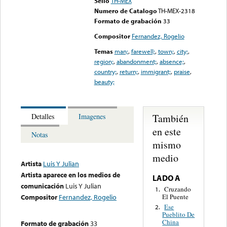
Sello
TH-MEX
Numero de Catalogo
TH-MEX-2318
Formato de grabación
33
Compositor
Fernandez, Rogelio
Temas
man;
,
farewell;
,
town;
,
city;
,
region;
,
abandonment;
,
absence;
,
country;
,
return;
,
immigrant;
,
praise
,
beauty;
También
Detalles
Imagenes
en este
Notas
mismo
medio
Artista
Luis Y Julian
Artista aparece en los medios de
LADO A
comunicación
Luis Y Julian
Cruzando
1.
El Puente
Compositor
Fernandez, Rogelio
Ese
2.
Pueblito De
China
Formato de grabación
33